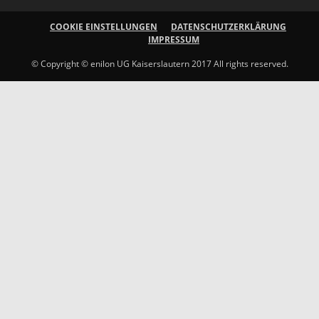
COOKIE EINSTELLUNGEN
DATENSCHUTZERKLÄRUNG
IMPRESSUM
© Copyright © enilon UG Kaiserslautern 2017 All rights reserved.