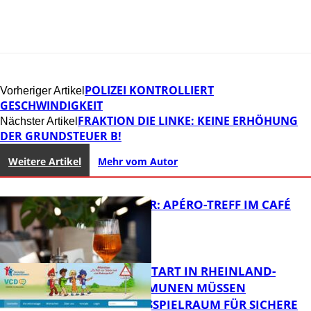
POLIZEI KONTROLLIERT
Vorheriger Artikel
GESCHWINDIGKEIT
FRAKTION DIE LINKE: KEINE ERHÖHUNG
Nächster Artikel
DER GRUNDSTEUER B!
Weitere Artikel
Mehr vom Autor
HOT SUMMER: APÉRO-TREFF IM CAFÉ
LUMA
ZUM SCHULSTART IN RHEINLAND-
PFALZ: KOMMUNEN MÜSSEN
HANDLUNGSSPIELRAUM FÜR SICHERE
FB Kultur