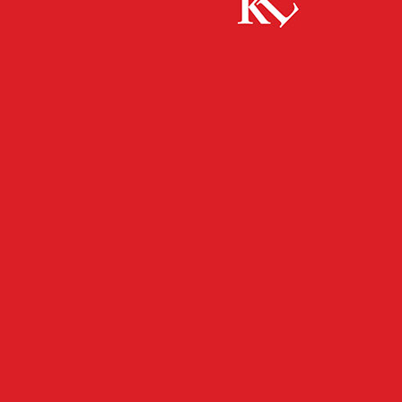
Start
FB News
ADD beanstandet städtischen Haushalt
FB NEWS
KAISERSLAUTERN
TOP NEWS
TWITTER NEWS