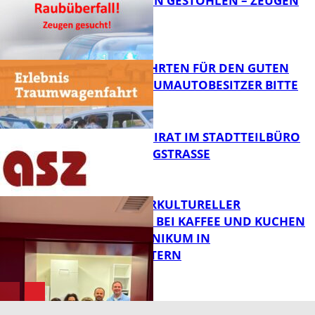
TEURE KETTEN GESTOHLEN – ZEUGEN
GESUCHT!
FB News
SPENDENFAHRTEN FÜR DEN GUTEN
ZWECK – TRAUMAUTOBESITZER BITTE
MELDEN!
FB News
SENIORENBEIRAT IM STADTTEILBÜRO
IN DER KÖNIGSTRASSE
FB News
NEUER INTERKULTURELLER
TREFFPUNKT BEI KAFFEE UND KUCHEN
IM PFALZKLINIKUM IN
FB News
KAISERSLAUTERN
FB Gesundheit