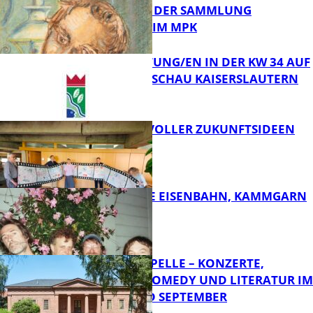
BÜHLER AUS DER SAMMLUNG
Bildung
PRINZHORN IM MPK
VERANSTALTUNG/EN IN DER KW 34 AUF
DER GARTENSCHAU KAISERSLAUTERN
FB Kultur
FILMROLLE VOLLER ZUKUNFTSIDEEN
FB Kultur
DIE HÖCHSTE EISENBAHN, KAMMGARN
FB Kultur
FRIEDENSKAPELLE – KONZERTE,
KABARETT, COMEDY UND LITERATUR IM
AUGUST UND SEPTEMBER
FB Kultur