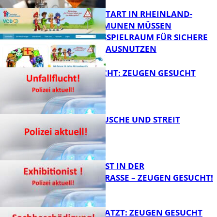
ZUM SCHULSTART IN RHEINLAND-
PFALZ: KOMMUNEN MÜSSEN
HANDLUNGSSPIELRAUM FÜR SICHERE
FB Kultur
SCHULWEGE AUSNUTZEN
UNFALLFLUCHT: ZEUGEN GESUCHT
FB News
KNALLGERÄUSCHE UND STREIT
FB News
EXHIBITIONIST IN DER
VELMANNSTRASSE – ZEUGEN GESUCHT!
FB News
AUTO ZERKRATZT: ZEUGEN GESUCHT