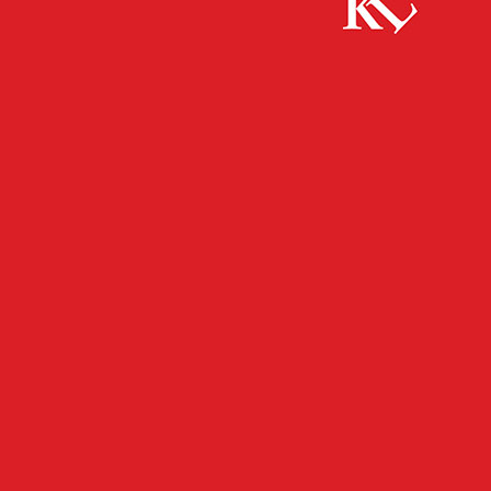
Start
FB News
Wer hat den Opel Zafira gerammt?
FB NEWS
POLIZEI
TWITTER NEWS