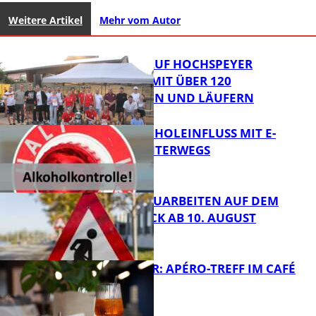
Weitere Artikel
Mehr vom Autor
31. KERWELAUF HOCHSPEYER
BEGEISTERT MIT ÜBER 120
LÄUFERINNEN UND LÄUFERN
UNTER ALKOHOLEINFLUSS MIT E-
SCOOTER UNTERWEGS
FB News
STRASSENBAUARBEITEN AUF DEM B
ÄNNJERRÜCK AB 10. AUGUST
FB News
HOT SUMMER: APÉRO-TREFF IM CAFÉ
LUMA
FB News