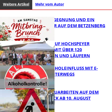
Weitere Artikel
Mehr vom Autor
BRUNCH, BEGEGNUNG UND EIN
OFFENES OHR AUF DEM BETZENBERG
31. KERWELAUF HOCHSPEYER
BEGEISTERT MIT ÜBER 120
LÄUFERINNEN UND LÄUFERN
FB News
UNTER ALKOHOLEINFLUSS MIT E-
SCOOTER UNTERWEGS
FB News
STRASSENBAUARBEITEN AUF DEM B
ÄNNJERRÜCK AB 10. AUGUST
FB News