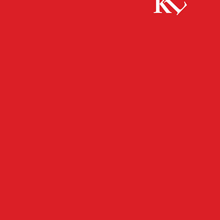
Start
FB News
Mehr als 10.000 Euro mit gestohlener Bankkarte
erbeutet
FB NEWS
POLIZEI
TWITTER NEWS