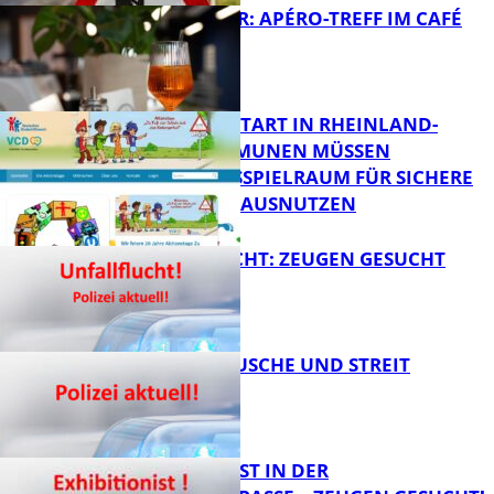
HOT SUMMER: APÉRO-TREFF IM CAFÉ
LUMA
FB News
ZUM SCHULSTART IN RHEINLAND-
PFALZ: KOMMUNEN MÜSSEN
HANDLUNGSSPIELRAUM FÜR SICHERE
FB Kultur
SCHULWEGE AUSNUTZEN
UNFALLFLUCHT: ZEUGEN GESUCHT
FB News
KNALLGERÄUSCHE UND STREIT
FB News
EXHIBITIONIST IN DER