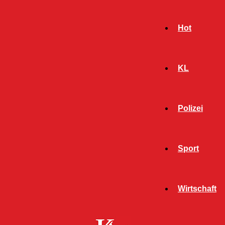
Hot
KL
Polizei
Sport
- Werbeanzeige -
Wirtschaft