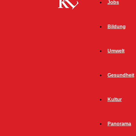
Jobs
Bildung
Umwelt
Gesundheit
Start
FB News
Ostereierüberraschung im Goetheviertel – das
Kultur
Leben für alle et-was bunter machen
FB NEWS
PANORAMA
Panorama
Ostereierüberraschung im