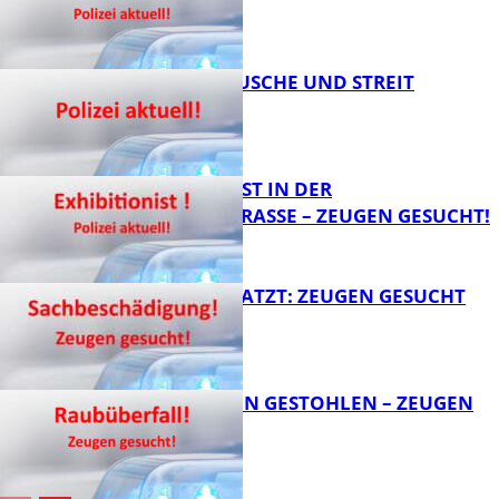
FB News
KNALLGERÄUSCHE UND STREIT
FB News
EXHIBITIONIST IN DER
VELMANNSTRASSE – ZEUGEN GESUCHT!
FB News
AUTO ZERKRATZT: ZEUGEN GESUCHT
FB News
TEURE KETTEN GESTOHLEN – ZEUGEN
GESUCHT!
FB News