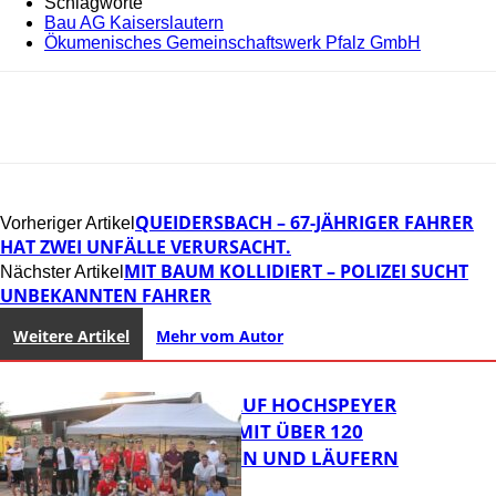
Schlagworte
Bau AG Kaiserslautern
Ökumenisches Gemeinschaftswerk Pfalz GmbH
QUEIDERSBACH – 67-JÄHRIGER FAHRER
Vorheriger Artikel
HAT ZWEI UNFÄLLE VERURSACHT.
MIT BAUM KOLLIDIERT – POLIZEI SUCHT
Nächster Artikel
UNBEKANNTEN FAHRER
Weitere Artikel
Mehr vom Autor
31. KERWELAUF HOCHSPEYER
BEGEISTERT MIT ÜBER 120
LÄUFERINNEN UND LÄUFERN