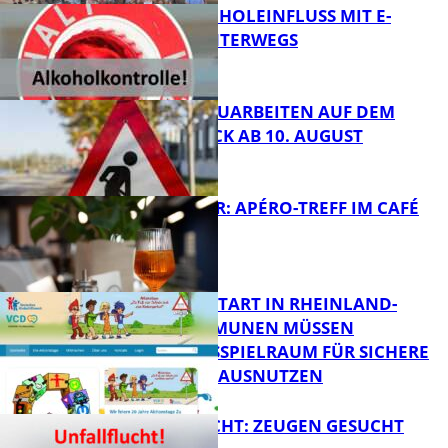
UNTER ALKOHOLEINFLUSS MIT E-
SCOOTER UNTERWEGS
FB News
STRASSENBAUARBEITEN AUF DEM B
ÄNNJERRÜCK AB 10. AUGUST
FB News
HOT SUMMER: APÉRO-TREFF IM CAFÉ
LUMA
FB News
ZUM SCHULSTART IN RHEINLAND-
PFALZ: KOMMUNEN MÜSSEN
HANDLUNGSSPIELRAUM FÜR SICHERE
FB Kultur
SCHULWEGE AUSNUTZEN
UNFALLFLUCHT: ZEUGEN GESUCHT