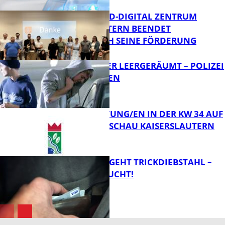
MITTELSTAND-DIGITAL ZENTRUM
KAISERSLAUTERN BEENDET
ERFOLGREICH SEINE FÖRDERUNG
FB News
TRANSPORTER LEERGERÄUMT – POLIZEI
SUCHT ZEUGEN
FB News
VERANSTALTUNG/EN IN DER KW 34 AUF
DER GARTENSCHAU KAISERSLAUTERN
FB News
PÄRCHEN BEGEHT TRICKDIEBSTAHL –
ZEUGEN GESUCHT!
FB Kultur