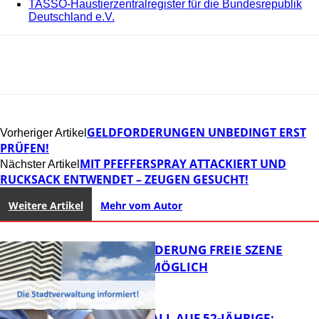
TASSO-Haustierzentralregister für die Bundesrepublik
Deutschland e.V.
GELDFORDERUNGEN UNBEDINGT ERST
Vorheriger Artikel
PRÜFEN!
MIT PFEFFERSPRAY ATTACKIERT UND
Nächster Artikel
RUCKSACK ENTWENDET – ZEUGEN GESUCHT!
Weitere Artikel
Mehr vom Autor
PROJEKTFÖRDERUNG FREIE SZENE
WEITERHIN MÖGLICH
RAUBÜBERFALL AUF 52-JÄHRIGE: