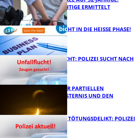
TATVERDÄCHTIGE ERMITTELT
FB Kultur
1,2,3 GO® GEHT IN DIE HEISSE PHASE!
FB News
UNFALLFLUCHT: POLIZEI SUCHT NACH
ZEUGEN
Bildung
VORTRAG ZUR PARTIELLEN
SONNENFINSTERNIS UND DEN
PERSEIDEN
FB News
VERSUCHTES TÖTUNGSDELIKT: POLIZEI
ERMITTELT
Bildung