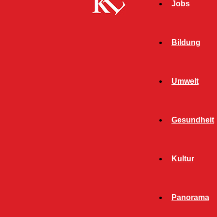
Jobs
Bildung
Umwelt
Start
FB News
Stadtrat tagt in Präsenzform –
Gesundheit
Zweidrittelmehrheit für Hybridsitzung kam nicht zustande
FB NEWS
KAISERSLAUTERN
Kultur
TOP NEWS
TWITTER NEWS
Stadtrat tagt in
Panorama