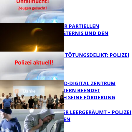
ZEUGEN
Bildung
VORTRAG ZUR PARTIELLEN
SONNENFINSTERNIS UND DEN
PERSEIDEN
FB News
VERSUCHTES TÖTUNGSDELIKT: POLIZEI
ERMITTELT
Bildung
MITTELSTAND-DIGITAL ZENTRUM
KAISERSLAUTERN BEENDET
ERFOLGREICH SEINE FÖRDERUNG
FB News
TRANSPORTER LEERGERÄUMT – POLIZEI
SUCHT ZEUGEN
FB News