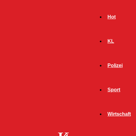
Hot
KL
Polizei
Sport
- Werbeanzeige -
Wirtschaft