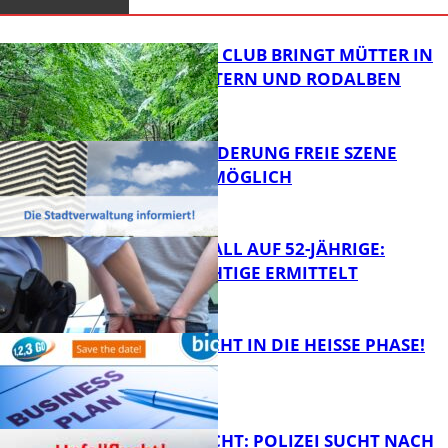
NEUER MOM CLUB BRINGT MÜTTER IN
KAISERSLAUTERN UND RODALBEN
ZUSAMMEN
PROJEKTFÖRDERUNG FREIE SZENE
WEITERHIN MÖGLICH
FB News
RAUBÜBERFALL AUF 52-JÄHRIGE:
TATVERDÄCHTIGE ERMITTELT
FB Kultur
1,2,3 GO® GEHT IN DIE HEISSE PHASE!
FB News
UNFALLFLUCHT: POLIZEI SUCHT NACH