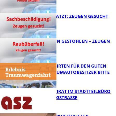
FB News
AUTO ZERKRATZT: ZEUGEN GESUCHT
FB News
TEURE KETTEN GESTOHLEN – ZEUGEN
GESUCHT!
FB News
SPENDENFAHRTEN FÜR DEN GUTEN
ZWECK – TRAUMAUTOBESITZER BITTE
MELDEN!
FB News
SENIORENBEIRAT IM STADTTEILBÜRO
IN DER KÖNIGSTRASSE
FB News