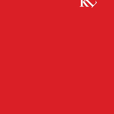
Start
FB Gesundheit
Information der Landesregierung zum
aktuellen Stand hinsichtlich des Coronavirus
FB GESUNDHEIT
FB NEWS
GESUNDHEIT
TOP NEWS