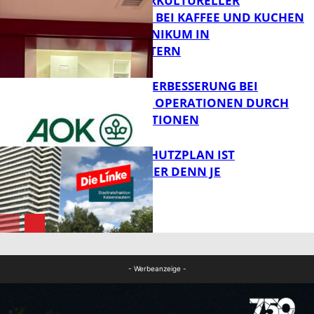
NEUER INTERKULTURELLER
TREFFPUNKT BEI KAFFEE UND KUCHEN
IM PFALZKLINIKUM IN
FB News
KAISERSLAUTERN
QUALITÄTSVERBESSERUNG BEI
KOMPLEXEN OPERATIONEN DURCH
FB Gesundheit
KONZENTRATIONEN
EIN HITZESCHUTZPLAN IST
NOTWENDIGER DENN JE
FB Gesundheit
FB News
- Werbeanzeige -