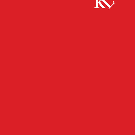
Start
FB News
82-Jähriger verletzt Ehefrau weil ihm das Essen
nicht geschmeckt habe
FB NEWS
POLIZEI
TWITTER NEWS