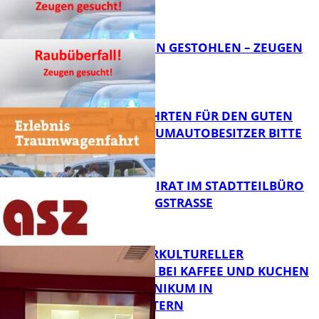
FB News
TEURE KETTEN GESTOHLEN – ZEUGEN
GESUCHT!
FB News
SPENDENFAHRTEN FÜR DEN GUTEN
ZWECK – TRAUMAUTOBESITZER BITTE
MELDEN!
FB News
SENIORENBEIRAT IM STADTTEILBÜRO
IN DER KÖNIGSTRASSE
FB News
NEUER INTERKULTURELLER
TREFFPUNKT BEI KAFFEE UND KUCHEN
IM PFALZKLINIKUM IN
FB News
KAISERSLAUTERN