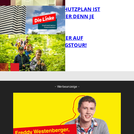
EIN HITZESCHUTZPLAN IST
NOTWENDIGER DENN JE
FB Gesundheit
MIT DEM JÄGER AUF
ENTDECKUNGSTOUR!
FB News
FB News
- Werbeanzeige -