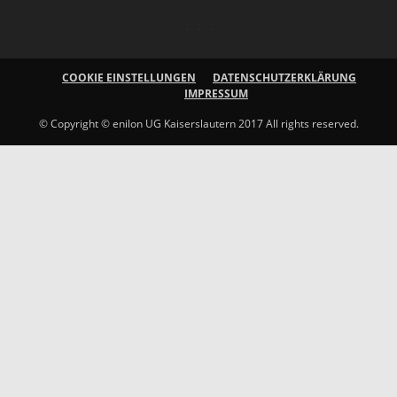
COOKIE EINSTELLUNGEN
DATENSCHUTZERKLÄRUNG
IMPRESSUM
© Copyright © enilon UG Kaiserslautern 2017 All rights reserved.