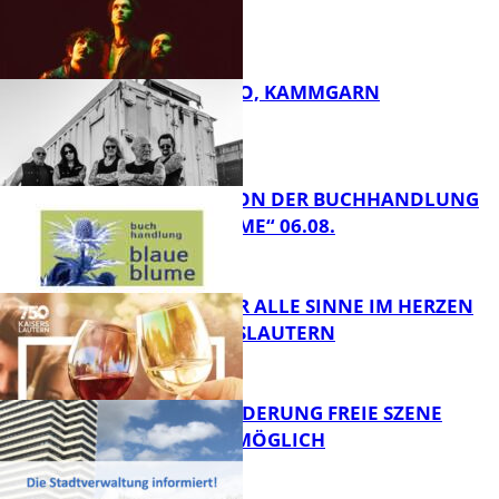
FB Kultur
ROSE TATTOO, KAMMGARN
FB Kultur
LESETIPPS VON DER BUCHHANDLUNG
„BLAUE BLUME“ 06.08.
FB Kultur
GENÜSSE FÜR ALLE SINNE IM HERZEN
VON KAISERSLAUTERN
FB Kultur
PROJEKTFÖRDERUNG FREIE SZENE
WEITERHIN MÖGLICH
FB Kultur