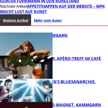
GÜNTER FUHRMANN IN DEN RUHESTAND
APPETITHAPPEN AUF DER WEBSITE – MPK
Nächster Artikel
MACHT LUST AUF KUNST
Weitere Artikel
Mehr vom Autor
SOFFIE, KAMMGARN
HOT SUMMER: APÉRO-TREFF IM CAFÉ
LUMA
FB Kultur
THOMAS BLUG’S BLUESANARCHIE,
KAMMGARN
FB Kultur
DIRTY SOUND MAGNET, KAMMGARN