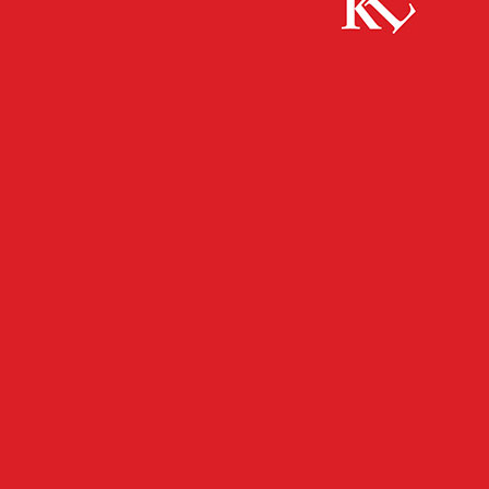
Start
FB Kultur
Kulturindikatoren auf einen Blick: Häufiger die
Bibliothek als ins Kino
FB KULTUR
KULTUR
TWITTER KULTUR