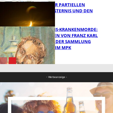
VORTRAG ZUR PARTIELLEN
SONNENFINSTERNIS UND DEN
PERSEIDEN
FB Kultur
OPFER DER NS-KRANKENMORDE:
ZEICHNUNGEN VON FRANZ KARL
BÜHLER AUS DER SAMMLUNG
Bildung
PRINZHORN IM MPK
FB Kultur
- Werbeanzeige -