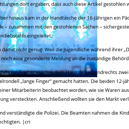
ttlungen dort ergaben, dass auch diese Artikel gestohlen
ber hinaus kam in der Handtasche der 16-Jährigen ein Pä
e – zusammen mit den gestohlenen Sachen – sichergestel
ndiebstahls eingeleitet.
 damit nicht genug: Weil die Jugendliche während ihrer „D
 noch eine gesonderte Meldung an die zuständige Behörd
falls am Freitag wurden dem Haus des Jugendrechts zwei
elrondell „lange Finger“ gemacht hatten. Die beiden 12-
einer Mitarbeiterin beobachtet worden, wie sie Waren au
dung versteckten. Anschließend wollten sie den Markt verl
und verständigte die Polizei. Die Beamten nahmen die Kind
chtigten. |cri