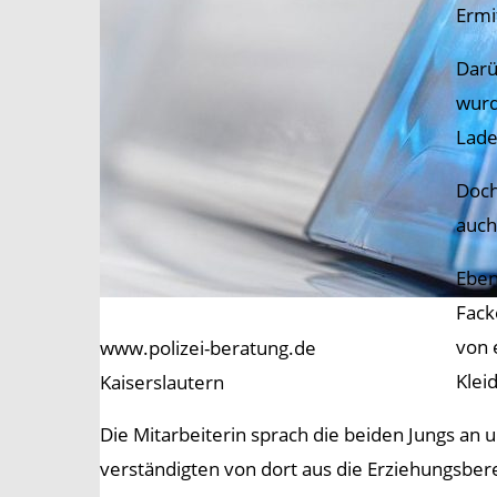
Ermi
Darü
wurd
Lade
Doch
auch
Eben
Fack
von 
www.polizei-beratung.de
Klei
Kaiserslautern
Die Mitarbeiterin sprach die beiden Jungs an 
verständigten von dort aus die Erziehungsbere