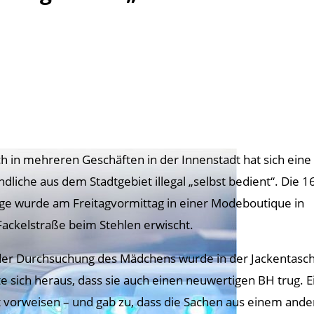
ch in mehreren Geschäften in der Innenstadt hat sich eine
ndliche aus dem Stadtgebiet illegal „selbst bedient“. Die 1
ige wurde am Freitagvormittag in einer Modeboutique in
Fackelstraße beim Stehlen erwischt.
der Durchsuchung des Mädchens wurde in der Jackentasche
lte sich heraus, dass sie auch einen neuwertigen BH trug. 
t vorweisen – und gab zu, dass die Sachen aus einem an