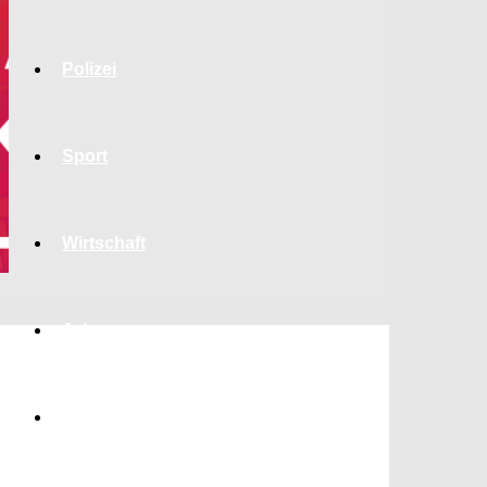
Polizei
Sport
Wirtschaft
Jobs
Bildung