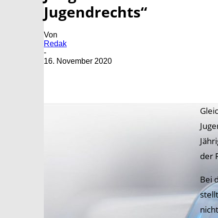
Jugendrechts“
Von
Redak
-
16. November 2020
Glei
Juge
Jähr
der 
Bei 
stel
nich