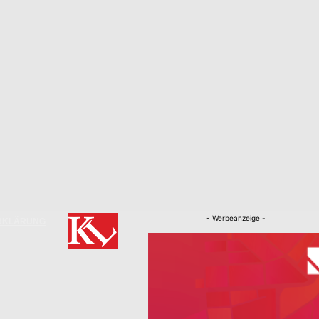
- Werbeanzeige -
RKLÄRUNG
Nachrichten
Kaiserslautern