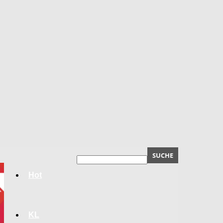
Hot
KL