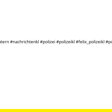
n #nachrichtenkl #polizei #polizeikl #felix_polizeikl #po