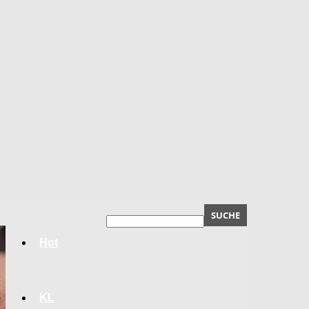
Hot
KL