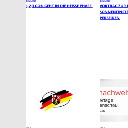
Bildung
Bildung
1,2,3 GO® GEHT IN DIE HEISSE PHASE!
VORTRAG ZUR 
SONNENFINSTE
PERSEIDEN