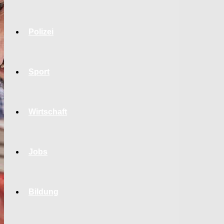
Polizei
Sport
Wirtschaft
Jobs
Bildung