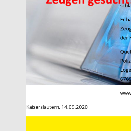
schl
Er h
Zeug
der 
Quel
Poli
Loge
6765
www.
Kaiserslautern, 14.09.2020