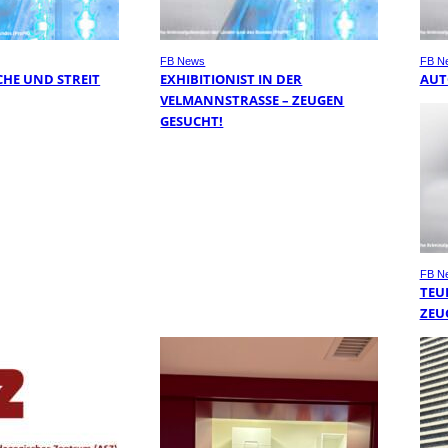
FB News
FB N
HE UND STREIT
EXHIBITIONIST IN DER
AUT
VELMANNSTRASSE – ZEUGEN G
ESUCHT!
FB N
TEU
ZEU