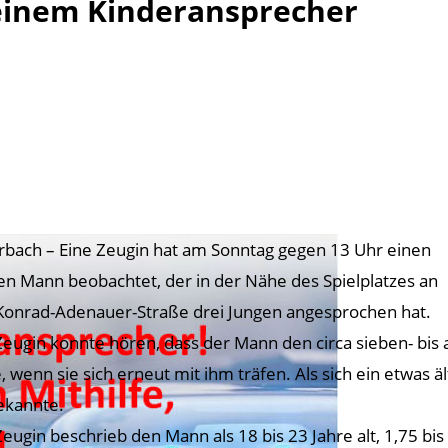
einem Kinderansprecher
rbach – Eine Zeugin hat am Sonntag gegen 13 Uhr einen
en Mann beobachtet, der in der Nähe des Spielplatzes an
Konrad-Adenauer-Straße drei Jungen angesprochen hat.
Zeugin konnte hören, dass der Mann den circa sieben- bis 
, wenn sie sich erneut mit ihm träfen. Als sich ein etwas ä
kannte.
Zeugin beschrieb den Mann als 18 bis 23 Jahre alt, 1,75 bi