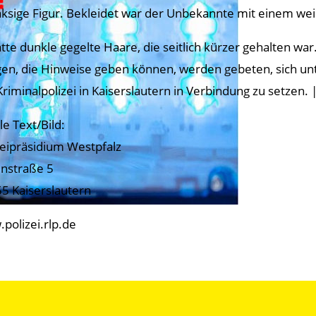
aksige Figur. Bekleidet war der Unbekannte mit einem we
atte dunkle gegelte Haare, die seitlich kürzer gehalten war
en, die Hinweise geben können, werden gebeten, sich u
Kriminalpolizei in Kaiserslautern in Verbindung zu setzen. 
le Text/Bild:
zeipräsidium Westpfalz
nstraße 5
5 Kaiserslautern
polizei.rlp.de