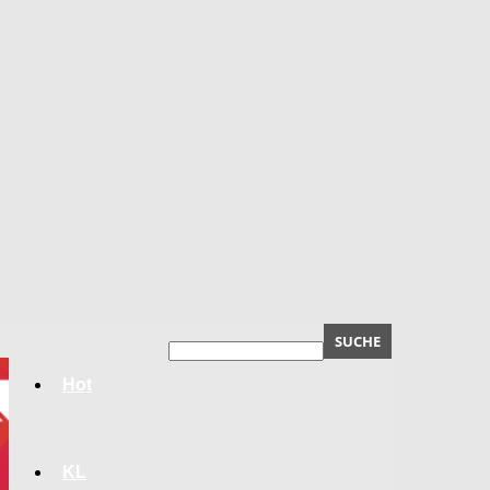
Hot
KL