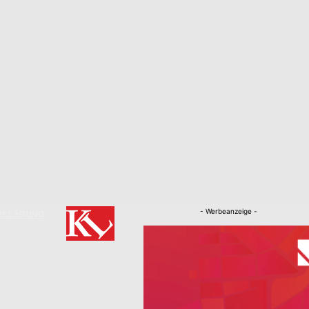
- Werbeanzeige -
RKLÄRUNG
Nachrichten
Kaiserslautern