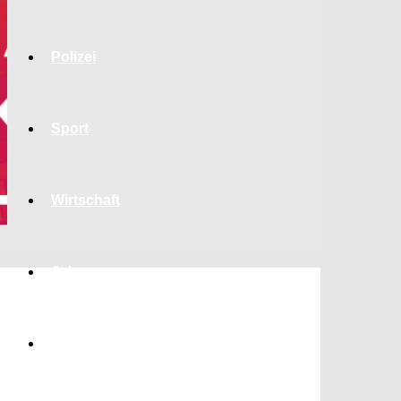
Polizei
Sport
Wirtschaft
Jobs
Bildung