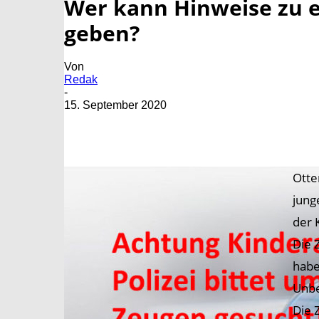
Wer kann Hinweise zu 
geben?
Von
Redak
-
15. September 2020
Otte
jung
der 
Die 
habe
Unbe
Die 