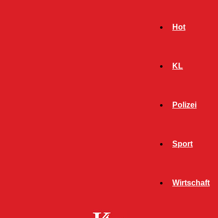
Hot
KL
Polizei
Sport
- Werbeanzeige -
Wirtschaft