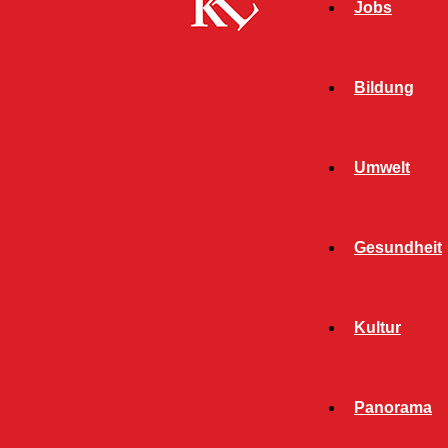
Jobs
Bildung
Umwelt
Gesundheit
Start
FB News
„Kita isst besser“ – Jetzt für neue Coaching-
Kultur
Runde bewerben
FB NEWS
PANORAMA
Panorama
„Kita isst besser“ – Jetzt für