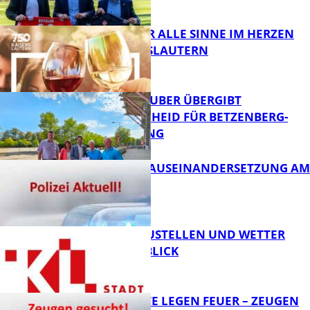
FB News
GENÜSSE FÜR ALLE SINNE IM HERZEN
VON KAISERSLAUTERN
FB News
MINISTER TEUBER ÜBERGIBT
FÖRDERBESCHEID FÜR BETZENBERG-
ENTWICKLUNG
FB Kultur
HANDFESTE AUSEINANDERSETZUNG AM
PFAFFPLATZ
FB News
PARKEN, BAUSTELLEN UND WETTER
DIGITAL IM BLICK
FB News
UNBEKANNTE LEGEN FEUER – ZEUGEN