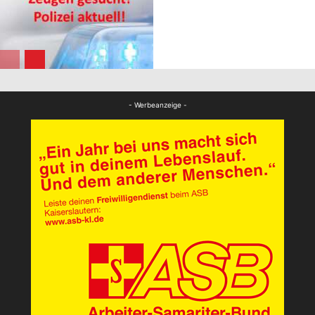
GESUCHT!
FB News
FB News
- Werbeanzeige -