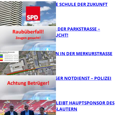
WIE SIEHT DIE SCHULE DER ZUKUNFT
AUS?
ÜBERFALL IN DER PARKSTRASSE – Z
EUGEN GESUCHT!
FB News
BAUARBEITEN IN DER MERKURSTRASSE
FB News
FRAGWÜRDIGER NOTDIENST – POLIZEI
WARNT
FB News
NOVOLINE BLEIBT HAUPTSPONSOR DES
1. FC KAISERSLAUTERN