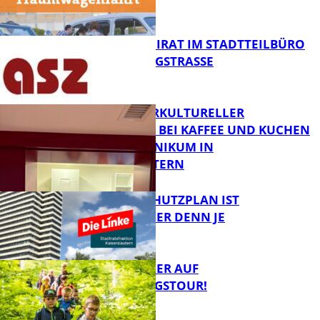
MELDEN!
FB News
SENIORENBEIRAT IM STADTTEILBÜRO
IN DER KÖNIGSTRASSE
FB News
NEUER INTERKULTURELLER
TREFFPUNKT BEI KAFFEE UND KUCHEN
IM PFALZKLINIKUM IN
FB News
KAISERSLAUTERN
EIN HITZESCHUTZPLAN IST
NOTWENDIGER DENN JE
FB Gesundheit
MIT DEM JÄGER AUF
ENTDECKUNGSTOUR!
FB News