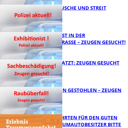
KNALLGERÄUSCHE UND STREIT
FB News
EXHIBITIONIST IN DER
VELMANNSTRASSE – ZEUGEN GESUCHT!
FB News
AUTO ZERKRATZT: ZEUGEN GESUCHT
FB News
TEURE KETTEN GESTOHLEN – ZEUGEN
GESUCHT!
FB News
SPENDENFAHRTEN FÜR DEN GUTEN
ZWECK – TRAUMAUTOBESITZER BITTE