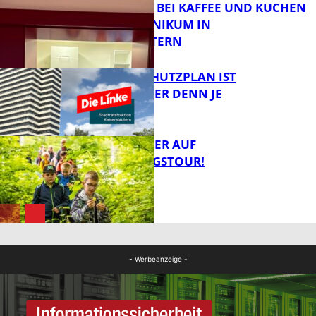
TREFFPUNKT BEI KAFFEE UND KUCHEN
IM PFALZKLINIKUM IN
FB News
KAISERSLAUTERN
EIN HITZESCHUTZPLAN IST
NOTWENDIGER DENN JE
FB Gesundheit
MIT DEM JÄGER AUF
ENTDECKUNGSTOUR!
FB News
FB News
- Werbeanzeige -