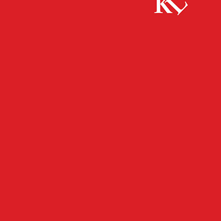
Start
FB News
8-jähriges Kind hat einen Brand im
Treppenhaus entdeckt
FB NEWS
POLIZEI
TWITTER NEWS