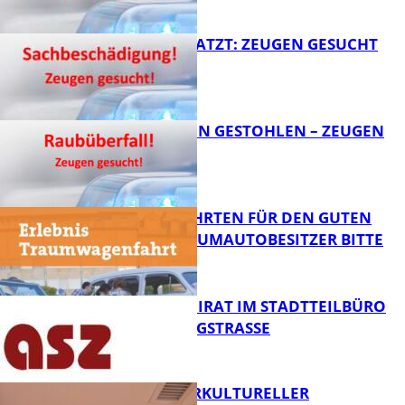
FB News
AUTO ZERKRATZT: ZEUGEN GESUCHT
FB News
TEURE KETTEN GESTOHLEN – ZEUGEN
GESUCHT!
FB News
SPENDENFAHRTEN FÜR DEN GUTEN
ZWECK – TRAUMAUTOBESITZER BITTE
MELDEN!
FB News
SENIORENBEIRAT IM STADTTEILBÜRO
IN DER KÖNIGSTRASSE
FB News
NEUER INTERKULTURELLER