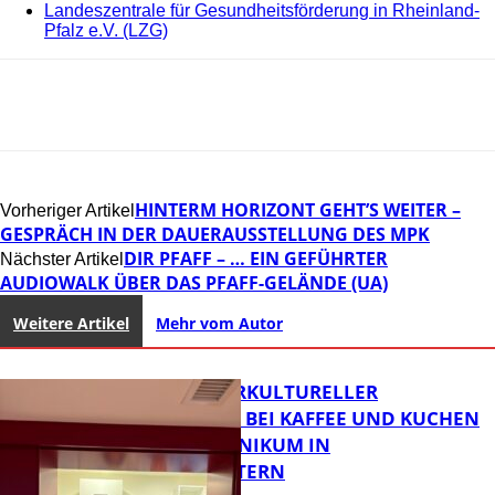
Landeszentrale für Gesundheitsförderung in Rheinland-
Pfalz e.V. (LZG)
HINTERM HORIZONT GEHT’S WEITER –
Vorheriger Artikel
GESPRÄCH IN DER DAUERAUSSTELLUNG DES MPK
DIR PFAFF – … EIN GEFÜHRTER
Nächster Artikel
AUDIOWALK ÜBER DAS PFAFF-GELÄNDE (UA)
Weitere Artikel
Mehr vom Autor
NEUER INTERKULTURELLER
TREFFPUNKT BEI KAFFEE UND KUCHEN
IM PFALZKLINIKUM IN
KAISERSLAUTERN