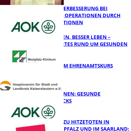
QUALITÄTSVERBESSERUNG BEI
KOMPLEXEN OPERATIONEN DURCH
FB Gesundheit
KONZENTRATIONEN
GUT SCHLAFEN, BESSER LEBEN –
WISSENSWERTES RUND UM GESUNDEN
SCHLAF
FB Gesundheit
ABSCHLUSS IM EHRENAMTSKURS
FB Gesundheit
FIT FÜRS LERNEN: GESUNDE
PAUSENSNACKS
FB Gesundheit
RKI-ZAHLEN ZU HITZETOTEN IN
RHEINLAND-PFALZ UND IM SAARLAND: