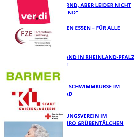
„ERSCHÜTTERND, ABER LEIDER NICHT
FB Gesundheit
ÜBERRASCHEND“
„AUSGEWOGEN ESSEN – FÜR ALLE
MÖGLICH?!“
FB Gesundheit
KRANKENSTAND IN RHEINLAND-PFALZ
SINKT LEICHT
FB Gesundheit
KOSTENLOSE SCHWIMMKURSE IM
WARMFREIBAD
FB Gesundheit
DRK BETREUUNGSVEREIN IM
STADTTEILBÜRO GRÜBENTÄLCHEN
FB Gesundheit