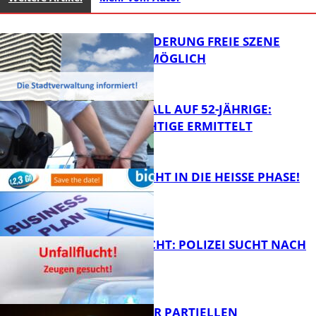
PROJEKTFÖRDERUNG FREIE SZENE
WEITERHIN MÖGLICH
RAUBÜBERFALL AUF 52-JÄHRIGE:
TATVERDÄCHTIGE ERMITTELT
FB Kultur
1,2,3 GO® GEHT IN DIE HEISSE PHASE!
FB News
UNFALLFLUCHT: POLIZEI SUCHT NACH
ZEUGEN
Bildung
VORTRAG ZUR PARTIELLEN