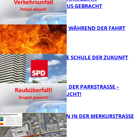
KRANKENHAUS GEBRACHT
AUTO FÄNGT WÄHREND DER FAHRT
FEUER
FB News
WIE SIEHT DIE SCHULE DER ZUKUNFT
AUS?
FB News
ÜBERFALL IN DER PARKSTRASSE – Z
EUGEN GESUCHT!
FB News
BAUARBEITEN IN DER MERKURSTRASSE
FB News