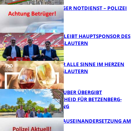
FRAGWÜRDIGER NOTDIENST – POLIZEI
WARNT
FB News
NOVOLINE BLEIBT HAUPTSPONSOR DES
1. FC KAISERSLAUTERN
FB News
GENÜSSE FÜR ALLE SINNE IM HERZEN
VON KAISERSLAUTERN
FB News
MINISTER TEUBER ÜBERGIBT
FÖRDERBESCHEID FÜR BETZENBERG-
ENTWICKLUNG
FB Kultur
HANDFESTE AUSEINANDERSETZUNG AM
PFAFFPLATZ