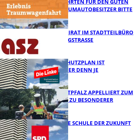
SPENDENFAHRTEN FÜR DEN GUTEN
ZWECK – TRAUMAUTOBESITZER BITTE
MELDEN!
FB News
SENIORENBEIRAT IM STADTTEILBÜRO
IN DER KÖNIGSTRASSE
FB News
EIN HITZESCHUTZPLAN IST
NOTWENDIGER DENN JE
FB News
POLIZEI WESTPFALZ APPELLIERT ZUM
SCHULSTART ZU BESONDERER
VORSICHT
FB News
WIE SIEHT DIE SCHULE DER ZUKUNFT
AUS?
FB News