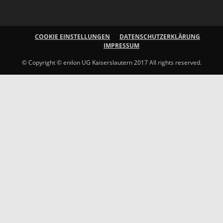
COOKIE EINSTELLUNGEN
DATENSCHUTZERKLÄRUNG
IMPRESSUM
© Copyright © enilon UG Kaiserslautern 2017 All rights reserved.