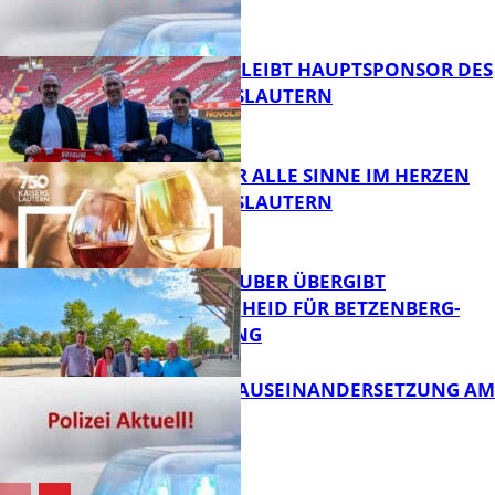
FB News
NOVOLINE BLEIBT HAUPTSPONSOR DES
1. FC KAISERSLAUTERN
FB News
GENÜSSE FÜR ALLE SINNE IM HERZEN
VON KAISERSLAUTERN
FB News
MINISTER TEUBER ÜBERGIBT
FÖRDERBESCHEID FÜR BETZENBERG-
ENTWICKLUNG
FB Kultur
HANDFESTE AUSEINANDERSETZUNG AM
PFAFFPLATZ
FB News