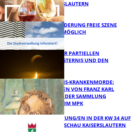
VON KAISERSLAUTERN
FB Kultur
PROJEKTFÖRDERUNG FREIE SZENE
WEITERHIN MÖGLICH
FB Kultur
VORTRAG ZUR PARTIELLEN
SONNENFINSTERNIS UND DEN
PERSEIDEN
FB Kultur
OPFER DER NS-KRANKENMORDE:
ZEICHNUNGEN VON FRANZ KARL
BÜHLER AUS DER SAMMLUNG
Bildung
PRINZHORN IM MPK
VERANSTALTUNG/EN IN DER KW 34 AUF
DER GARTENSCHAU KAISERSLAUTERN
FB Kultur