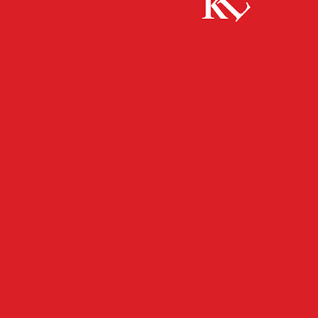
Start
FB Kultur
Emmerich-Smola-Musikschule und
Musikakademie der Stadt Kaiserslautern: „6 Monate bis 6
Jahre“