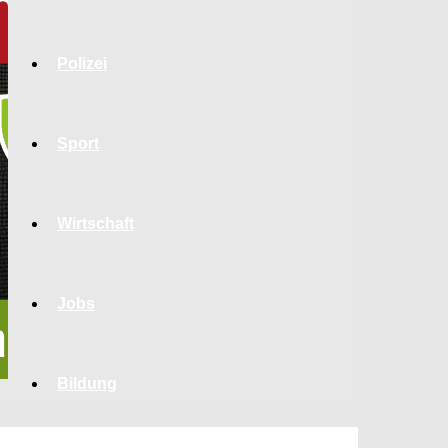
Polizei
Sport
Wirtschaft
Jobs
Bildung