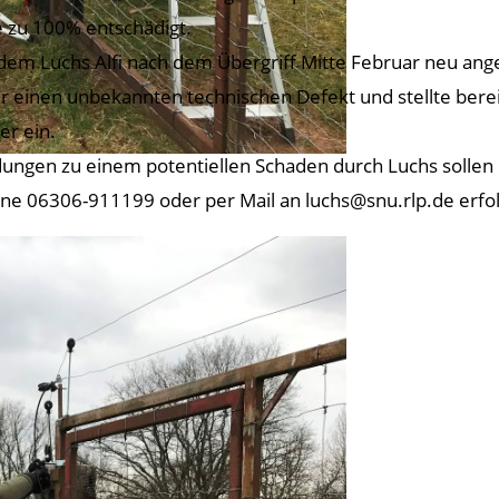
e zu 100% entschädigt.
dem Luchs Alfi nach dem Übergriff Mitte Februar neu ang
er einen unbekannten technischen Defekt und stellte ber
er ein.
ungen zu einem potentiellen Schaden durch Luchs sollen 
ine 06306-911199 oder per Mail an luchs@snu.rlp.de erfo