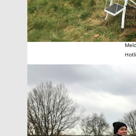
Tier
Das 
leid
wied
Meld
Hotl