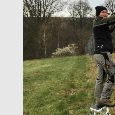
Wie 
eing
dazu
Rege
befes
Das 
Riss
Team
Vere
Kont
werd
Tier
Trip
ents