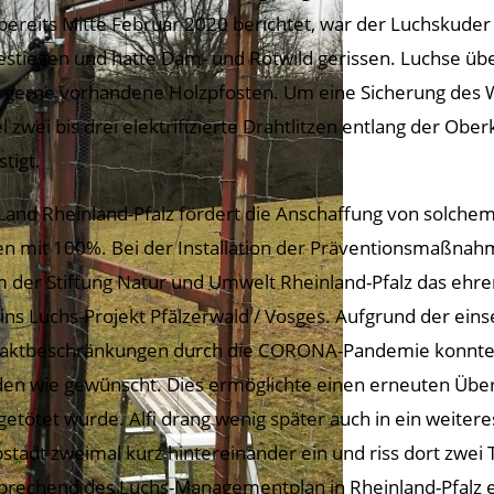
bereits Mitte Februar 2020 berichtet, war der Luchskuder 
estiegen und hatte Dam- und Rotwild gerissen. Luchse üb
 gerne vorhandene Holzpfosten. Um eine Sicherung des W
l zwei bis drei elektrifizierte Drahtlitzen entlang der O
tigt.
Land Rheinland-Pfalz fördert die Anschaffung von solchem
en mit 100%. Bei der Installation der Präventionsmaßnah
 der Stiftung Natur und Umwelt Rheinland-Pfalz das ehr
ins Luchs-Projekt Pfälzerwald / Vosges. Aufgrund der ei
aktbeschränkungen durch die CORONA-Pandemie konnten d
en wie gewünscht. Dies ermöglichte einen erneuten Über
 getötet wurde. Alfi drang wenig später auch in ein weiter
pstadt zweimal kurz hintereinander ein und riss dort zwei
prechend des Luchs-Managementplan in Rheinland-Pfalz ele