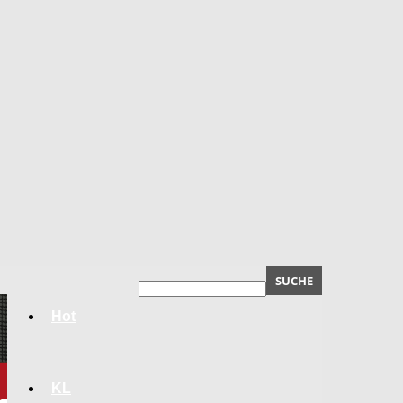
Hot
KL