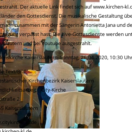
estrahlt. Der aktuelle Link findet sich auf www.kirchen-
länder den Gottesdienst. Die musikalische Gestaltung übe
mann zusammen mit der Sängerin Antonietta Jana und der 
tragung verpasst hast: Die Live-Gottesdienste werden u
erslautern und bei Youtube ausgestrahlt.
denskirche Kaiserslautern, Sonntag, 26.04.2020, 10:30 Uh
le Text/Bild:
estantischer Kirchenbezirk Kaiserslautern
ntlichkeitsarbeit | City-Kirche
tsstraße 2
5 Kaiserslautern
citykirche-kl.de
kirchen-kl.de