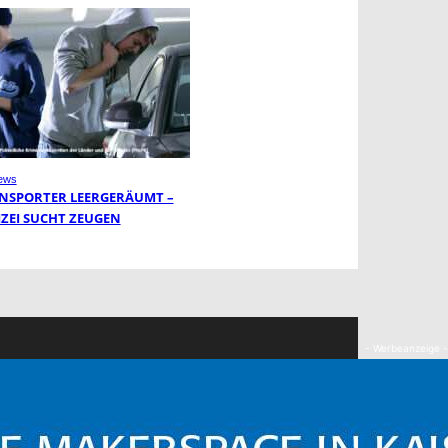
ews
NSPORTER LEERGERÄUMT –
IZEI SUCHT ZEUGEN
- Werbeanzeige -