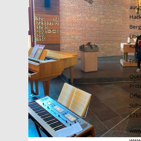
ausg
Hack
Berg
Über
Kais
Frie
Quel
Prot
Öffe
Stif
6765
www.
www.