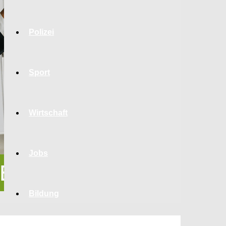
Polizei
Sport
Wirtschaft
Jobs
Bildung