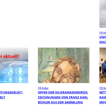
FB N
UNF
NAC
FB Kultur
FB N
ÖTUNGSDELIKT:
OPFER DER NS-KRANKENMORDE:
MIT
TELT
ZEICHNUNGEN VON FRANZ KARL
KAI
BÜHLER AUS DER SAMMLUNG
ERF