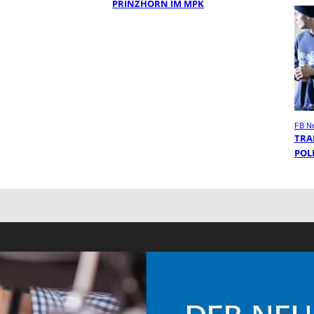
PRINZHORN IM MPK
FB N
TRA
POL