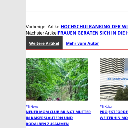
HOCHSCHULRANKING DER WI
Vorheriger Artikel
FRAUEN GERATEN SICH IN DI
Nächster Artikel
Weitere Artikel
Mehr vom Autor
FB News
FB Kultur
NEUER MOM CLUB BRINGT MÜTTER
PROJEKTFÖRDE
IN KAISERSLAUTERN UND
WEITERHIN MÖ
RODALBEN ZUSAMMEN