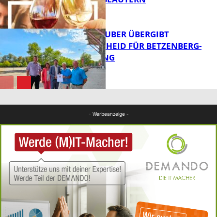
FB News
MINISTER TEUBER ÜBERGIBT
FÖRDERBESCHEID FÜR BETZENBERG-
ENTWICKLUNG
FB Kultur
FB News
- Werbeanzeige -