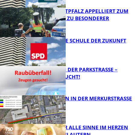
POLIZEI WESTPFALZ APPELLIERT ZUM
SCHULSTART ZU BESONDERER
VORSICHT
FB News
WIE SIEHT DIE SCHULE DER ZUKUNFT
AUS?
FB News
ÜBERFALL IN DER PARKSTRASSE – Z
EUGEN GESUCHT!
FB News
BAUARBEITEN IN DER MERKURSTRASSE
FB News
GENÜSSE FÜR ALLE SINNE IM HERZEN
VON KAISERSLAUTERN