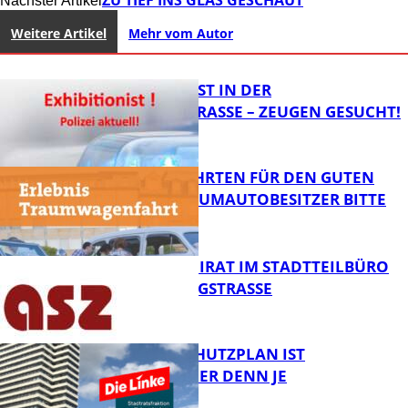
Nächster Artikel
Weitere Artikel
Mehr vom Autor
EXHIBITIONIST IN DER
VELMANNSTRASSE – ZEUGEN GESUCHT!
SPENDENFAHRTEN FÜR DEN GUTEN
ZWECK – TRAUMAUTOBESITZER BITTE
MELDEN!
FB News
SENIORENBEIRAT IM STADTTEILBÜRO
IN DER KÖNIGSTRASSE
FB News
EIN HITZESCHUTZPLAN IST
NOTWENDIGER DENN JE
FB News