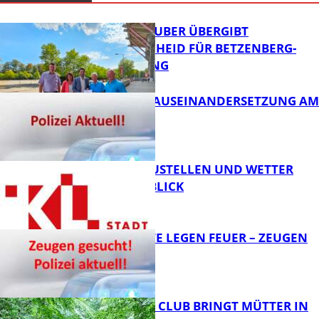
MINISTER TEUBER ÜBERGIBT
FÖRDERBESCHEID FÜR BETZENBERG-
ENTWICKLUNG
HANDFESTE AUSEINANDERSETZUNG AM
PFAFFPLATZ
FB News
PARKEN, BAUSTELLEN UND WETTER
DIGITAL IM BLICK
FB News
UNBEKANNTE LEGEN FEUER – ZEUGEN
GESUCHT!
FB News
NEUER MOM CLUB BRINGT MÜTTER IN