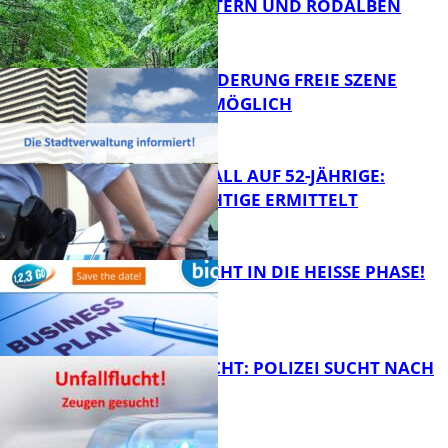
KAISERSLAUTERN UND RODALBEN
ZUSAMMEN
FB News
PROJEKTFÖRDERUNG FREIE SZENE
WEITERHIN MÖGLICH
FB News
RAUBÜBERFALL AUF 52-JÄHRIGE:
TATVERDÄCHTIGE ERMITTELT
FB Kultur
1,2,3 GO® GEHT IN DIE HEISSE PHASE!
FB News
UNFALLFLUCHT: POLIZEI SUCHT NACH
ZEUGEN
Bildung