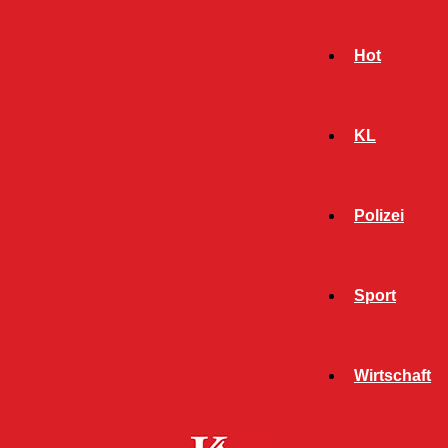
Hot
KL
Polizei
Sport
- Werbeanzeige -
Wirtschaft