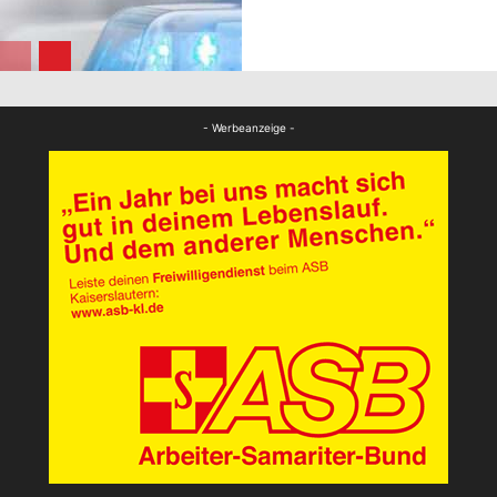
FB News
FB News
- Werbeanzeige -