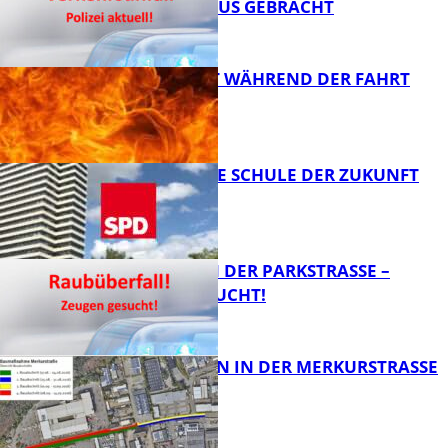
KRANKENHAUS GEBRACHT
AUTO FÄNGT WÄHREND DER FAHRT
FEUER
FB News
WIE SIEHT DIE SCHULE DER ZUKUNFT
AUS?
FB News
ÜBERFALL IN DER PARKSTRASSE – Z
EUGEN GESUCHT!
FB News
BAUARBEITEN IN DER MERKURSTRASSE
FB News