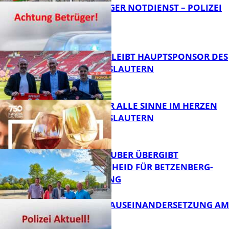
FRAGWÜRDIGER NOTDIENST – POLIZEI
WARNT
FB News
NOVOLINE BLEIBT HAUPTSPONSOR DES
1. FC KAISERSLAUTERN
FB News
GENÜSSE FÜR ALLE SINNE IM HERZEN
VON KAISERSLAUTERN
FB News
MINISTER TEUBER ÜBERGIBT
FÖRDERBESCHEID FÜR BETZENBERG-
ENTWICKLUNG
FB Kultur
HANDFESTE AUSEINANDERSETZUNG AM
PFAFFPLATZ