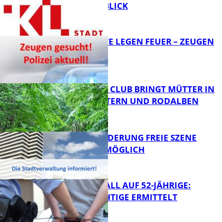
DIGITAL IM BLICK
FB News
UNBEKANNTE LEGEN FEUER – ZEUGEN
GESUCHT!
FB News
NEUER MOM CLUB BRINGT MÜTTER IN
KAISERSLAUTERN UND RODALBEN
ZUSAMMEN
FB News
PROJEKTFÖRDERUNG FREIE SZENE
WEITERHIN MÖGLICH
FB News
RAUBÜBERFALL AUF 52-JÄHRIGE:
TATVERDÄCHTIGE ERMITTELT
FB Kultur