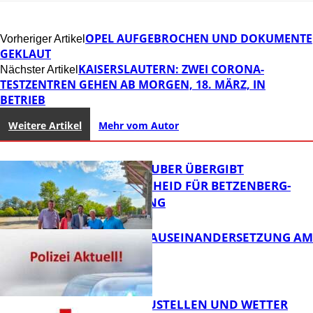
OPEL AUFGEBROCHEN UND DOKUMENTE
Vorheriger Artikel
GEKLAUT
KAISERSLAUTERN: ZWEI CORONA-
Nächster Artikel
TESTZENTREN GEHEN AB MORGEN, 18. MÄRZ, IN
BETRIEB
Weitere Artikel
Mehr vom Autor
MINISTER TEUBER ÜBERGIBT
FÖRDERBESCHEID FÜR BETZENBERG-
ENTWICKLUNG
HANDFESTE AUSEINANDERSETZUNG AM
PFAFFPLATZ
FB News
PARKEN, BAUSTELLEN UND WETTER