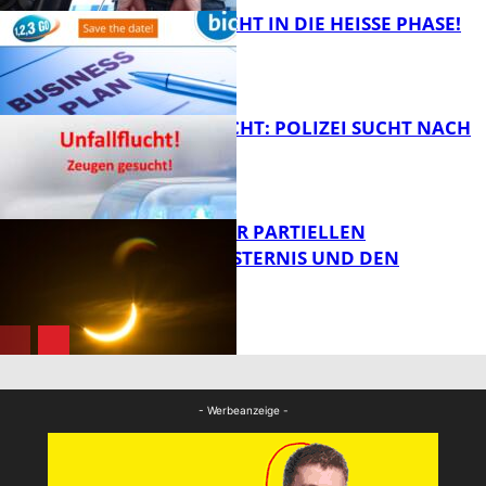
1,2,3 GO® GEHT IN DIE HEISSE PHASE!
FB News
UNFALLFLUCHT: POLIZEI SUCHT NACH
ZEUGEN
Bildung
VORTRAG ZUR PARTIELLEN
SONNENFINSTERNIS UND DEN
PERSEIDEN
FB News
Bildung
- Werbeanzeige -