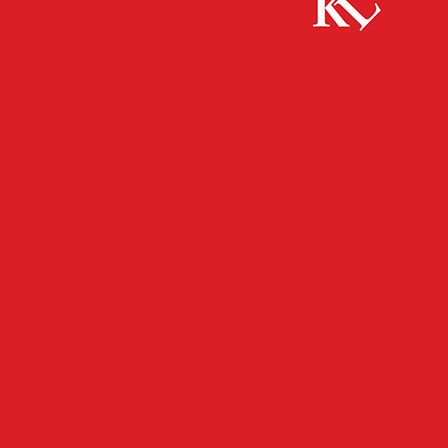
Start
FB News
Trickdiebinnen am Werk
FB NEWS
POLIZEI
TWITTER NEWS