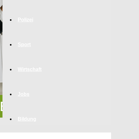
Polizei
Sport
Wirtschaft
Jobs
Bildung