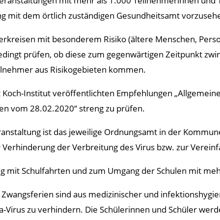
 Veranstaltungen mit mehr als 1.000 Teilnehmerinnen un
ung mit dem örtlich zuständigen Gesundheitsamt vorzuseh
merkreisen mit besonderem Risiko (ältere Menschen, Per
ingt prüfen, ob diese zum gegenwärtigen Zeitpunkt zwinge
eilnehmer aus Risikogebieten kommen.
t Koch-Institut veröffentlichten Empfehlungen „Allgemeine
n vom 28.02.2020“ streng zu prüfen.
anstaltung ist das jeweilige Ordnungsamt in der Kommun
erhinderung der Verbreitung des Virus bzw. zur Vereinf
mit Schulfahrten und zum Umgang der Schulen mit mehr 
Zwangsferien sind aus medizinischer und infektionshygien
a-Virus zu verhindern. Die Schülerinnen und Schüler wer