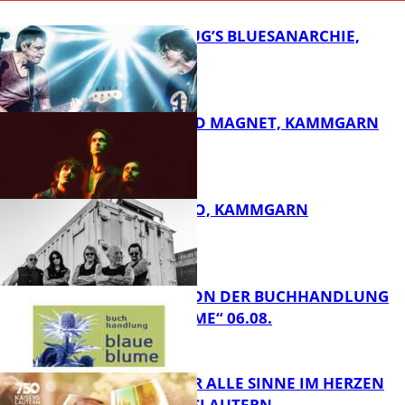
THOMAS BLUG’S BLUESANARCHIE,
KAMMGARN
DIRTY SOUND MAGNET, KAMMGARN
FB Kultur
ROSE TATTOO, KAMMGARN
FB Kultur
LESETIPPS VON DER BUCHHANDLUNG
„BLAUE BLUME“ 06.08.
FB Kultur
GENÜSSE FÜR ALLE SINNE IM HERZEN
VON KAISERSLAUTERN