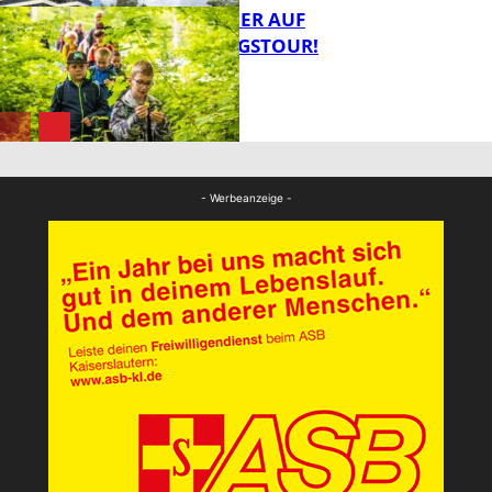
MIT DEM JÄGER AUF
ENTDECKUNGSTOUR!
FB News
FB News
- Werbeanzeige -