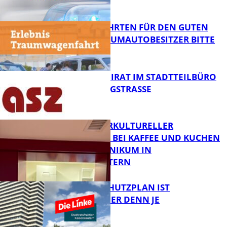
FB News
SPENDENFAHRTEN FÜR DEN GUTEN
ZWECK – TRAUMAUTOBESITZER BITTE
MELDEN!
FB News
SENIORENBEIRAT IM STADTTEILBÜRO
IN DER KÖNIGSTRASSE
FB News
NEUER INTERKULTURELLER
TREFFPUNKT BEI KAFFEE UND KUCHEN
IM PFALZKLINIKUM IN
FB News
KAISERSLAUTERN
EIN HITZESCHUTZPLAN IST
NOTWENDIGER DENN JE
FB Gesundheit