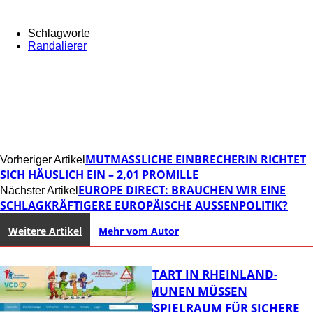
Schlagworte
Randalierer
MUTMASSLICHE EINBRECHERIN RICHTET S
Vorheriger Artikel
ICH HÄUSLICH EIN – 2,01 PROMILLE
EUROPE DIRECT: BRAUCHEN WIR EINE
Nächster Artikel
SCHLAGKRÄFTIGERE EUROPÄISCHE AUSSENPOLITIK?
Weitere Artikel
Mehr vom Autor
ZUM SCHULSTART IN RHEINLAND-
PFALZ: KOMMUNEN MÜSSEN
HANDLUNGSSPIELRAUM FÜR SICHERE