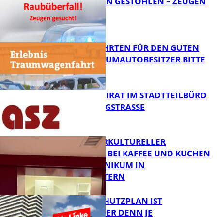
TEURE KETTEN GESTOHLEN – ZEUGEN
GESUCHT!
FB News
SPENDENFAHRTEN FÜR DEN GUTEN
ZWECK – TRAUMAUTOBESITZER BITTE
MELDEN!
FB News
SENIORENBEIRAT IM STADTTEILBÜRO
IN DER KÖNIGSTRASSE
FB News
NEUER INTERKULTURELLER
TREFFPUNKT BEI KAFFEE UND KUCHEN
IM PFALZKLINIKUM IN
FB News
KAISERSLAUTERN
EIN HITZESCHUTZPLAN IST
NOTWENDIGER DENN JE
FB Gesundheit