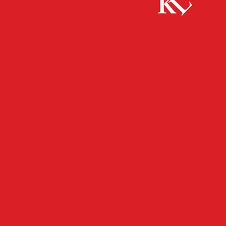
Start
FB News
Randalierer in der Fußgängerzone
FB NEWS
POLIZEI
TWITTER NEWS