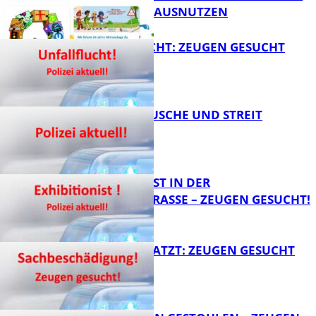
SCHULWEGE AUSNUTZEN
UNFALLFLUCHT: ZEUGEN GESUCHT
FB News
KNALLGERÄUSCHE UND STREIT
FB News
EXHIBITIONIST IN DER
VELMANNSTRASSE – ZEUGEN GESUCHT!
FB News
AUTO ZERKRATZT: ZEUGEN GESUCHT
FB News