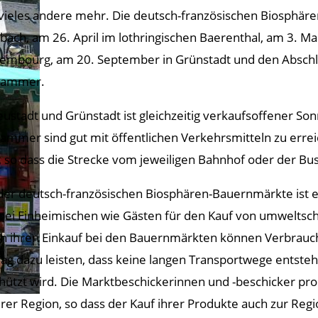
vieles andere mehr. Die deutsch-französischen Biosphäre
ach, am 26. April im lothringischen Baerenthal, am 3. Ma
embourg, am 20. September in Grünstadt und den Abschl
kammer.
eustadt und Grünstadt ist gleichzeitig verkaufsoffener S
ammer sind gut mit öffentlichen Verkehrsmitteln zu erre
t, so dass die Strecke vom jeweiligen Bahnhof oder der Bush
 der deutsch-französischen Biosphären-Bauernmärkte ist es
bei Einheimischen wie Gästen für den Kauf von umwelts
h ihren Einkauf bei den Bauernmärkten können Verbrauc
rag dazu leisten, dass keine langen Transportwege entste
hützt wird. Die Marktbeschickerinnen und -beschicker pro
rer Region, so dass der Kauf ihrer Produkte auch zur Reg