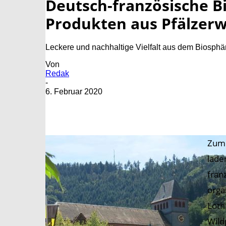
Deutsch-französische 
Produkten aus Pfälzer
Leckere und nachhaltige Vielfalt aus dem Biosphä
Von
Redak
-
6. Februar 2020
Zum 
lade
fran
orga
Loth
Wild