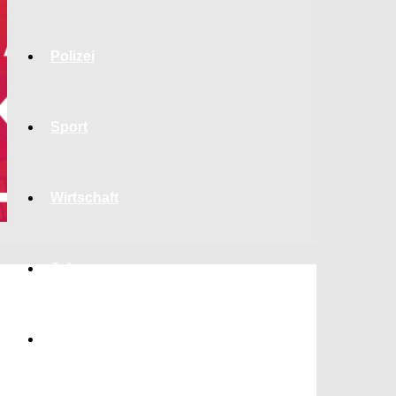
Polizei
Sport
Wirtschaft
Jobs
Bildung