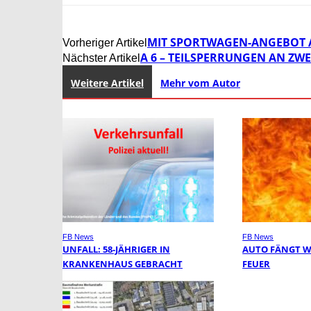
MIT SPORTWAGEN-ANGEBOT 
Vorheriger Artikel
A 6 – TEILSPERRUNGEN AN Z
Nächster Artikel
Weitere Artikel
Mehr vom Autor
FB News
FB News
UNFALL: 58-JÄHRIGER IN
AUTO FÄNGT 
KRANKENHAUS GEBRACHT
FEUER