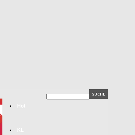
Hot
KL