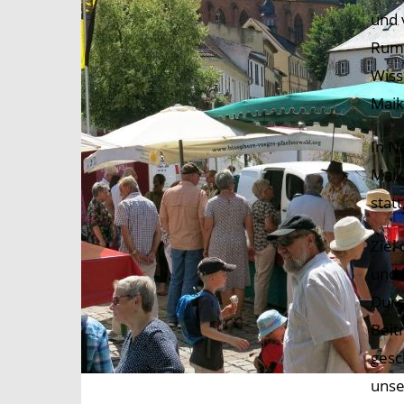
und 
Rumb
Wiss
Mai
In N
Maik
stat
Ziel
und 
Durc
Beit
gesc
unse