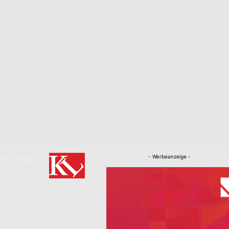
- Werbeanzeige -
RKLÄRUNG
Nachrichten
Kaiserslautern