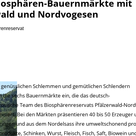
Biosphären-Bauernmärkte mit
wald und Nordvogesen
renreservat
genüsslichen Schlemmen und gemütlichen Schlendern
n die sechs Bauernmärkte ein, die das deutsch-
zösische Team des Biosphärenreservats Pfälzerwald-Nord
nisiert. Bei den Märkten präsentieren 40 bis 50 Erzeuger 
ringen und aus dem Nordelsass ihre umweltschonend pro
produkte, Schinken, Wurst, Fleisch, Fisch, Saft, Biowein u