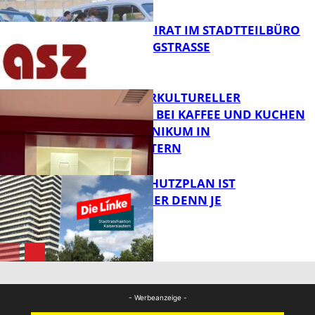
FB News
SENIORENBEIRAT IM STADTTEILBÜRO
IN DER KÖNIGSTRASSE
FB News
NEUER INTERKULTURELLER
TREFFPUNKT BEI KAFFEE UND KUCHEN
IM PFALZKLINIKUM IN
FB News
KAISERSLAUTERN
EIN HITZESCHUTZPLAN IST
NOTWENDIGER DENN JE
FB Gesundheit
FB News
- Werbeanzeige -