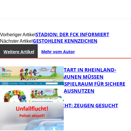
STADION: DER FCK INFORMIERT
Vorheriger Artikel
GESTOHLENE KENNZEICHEN
Nächster Artikel
Weitere Artikel
Mehr vom Autor
ZUM SCHULSTART IN RHEINLAND-
PFALZ: KOMMUNEN MÜSSEN
HANDLUNGSSPIELRAUM FÜR SICHERE
SCHULWEGE AUSNUTZEN
UNFALLFLUCHT: ZEUGEN GESUCHT
FB News