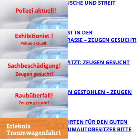
KNALLGERÄUSCHE UND STREIT
FB News
EXHIBITIONIST IN DER
VELMANNSTRASSE – ZEUGEN GESUCHT!
FB News
AUTO ZERKRATZT: ZEUGEN GESUCHT
FB News
TEURE KETTEN GESTOHLEN – ZEUGEN
GESUCHT!
FB News
SPENDENFAHRTEN FÜR DEN GUTEN
ZWECK – TRAUMAUTOBESITZER BITTE
MELDEN!