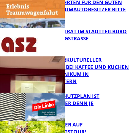
SPENDENFAHRTEN FÜR DEN GUTEN
ZWECK – TRAUMAUTOBESITZER BITTE
MELDEN!
FB News
SENIORENBEIRAT IM STADTTEILBÜRO
IN DER KÖNIGSTRASSE
FB News
NEUER INTERKULTURELLER
TREFFPUNKT BEI KAFFEE UND KUCHEN
IM PFALZKLINIKUM IN
FB News
KAISERSLAUTERN
EIN HITZESCHUTZPLAN IST
NOTWENDIGER DENN JE
FB Gesundheit
MIT DEM JÄGER AUF
ENTDECKUNGSTOUR!