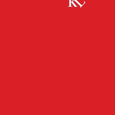
Start
FB News
Geldbeutel geklaut – Bargeld abgehhoben
FB NEWS
POLIZEI
TWITTER NEWS