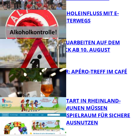
UNTER ALKOHOLEINFLUSS MIT E-
SCOOTER UNTERWEGS
FB News
STRASSENBAUARBEITEN AUF DEM B
ÄNNJERRÜCK AB 10. AUGUST
FB News
HOT SUMMER: APÉRO-TREFF IM CAFÉ
LUMA
FB News
ZUM SCHULSTART IN RHEINLAND-
PFALZ: KOMMUNEN MÜSSEN
HANDLUNGSSPIELRAUM FÜR SICHERE
FB Kultur
SCHULWEGE AUSNUTZEN