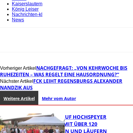
Kaiserslautern
König Leiser
Nachrichten-kl
News
NACHGEFRAGT: „VON KEHRWOCHE BIS
Vorheriger Artikel
RUHEZEITEN – WAS REGELT EINE HAUSORDNUNG?“
FCK LEIHT REGENSBURGS ALEXANDER
Nächster Artikel
NANDZIK AUS
Weitere Artikel
Mehr vom Autor
31. KERWELAUF HOCHSPEYER
BEGEISTERT MIT ÜBER 120
LÄUFERINNEN UND LÄUFERN