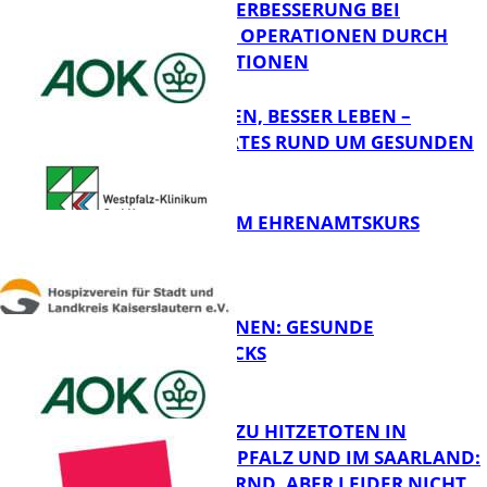
QUALITÄTSVERBESSERUNG BEI
KOMPLEXEN OPERATIONEN DURCH
FB Gesundheit
KONZENTRATIONEN
GUT SCHLAFEN, BESSER LEBEN –
WISSENSWERTES RUND UM GESUNDEN
SCHLAF
FB Gesundheit
ABSCHLUSS IM EHRENAMTSKURS
FB Gesundheit
FIT FÜRS LERNEN: GESUNDE
PAUSENSNACKS
FB Gesundheit
RKI-ZAHLEN ZU HITZETOTEN IN
RHEINLAND-PFALZ UND IM SAARLAND:
„ERSCHÜTTERND, ABER LEIDER NICHT