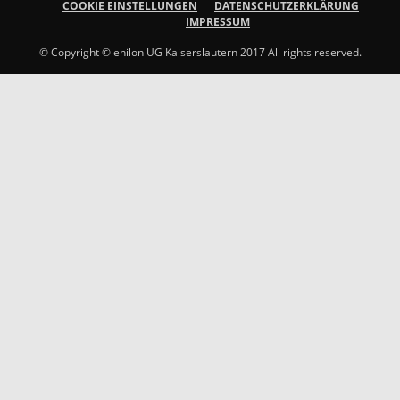
COOKIE EINSTELLUNGEN
DATENSCHUTZERKLÄRUNG
IMPRESSUM
© Copyright © enilon UG Kaiserslautern 2017 All rights reserved.