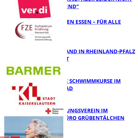
FB Gesundheit
ÜBERRASCHEND“
„AUSGEWOGEN ESSEN – FÜR ALLE
MÖGLICH?!“
FB Gesundheit
KRANKENSTAND IN RHEINLAND-PFALZ
SINKT LEICHT
FB Gesundheit
KOSTENLOSE SCHWIMMKURSE IM
WARMFREIBAD
FB Gesundheit
DRK BETREUUNGSVEREIN IM
STADTTEILBÜRO GRÜBENTÄLCHEN
FB Gesundheit