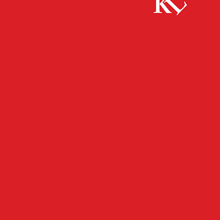
Start
FB Kultur
Rolf Miller „Obacht Miller“-Tour 2019,
Kammgarn 28.11.
FB KULTUR
FB NEWS
KULTUR
TWITTER KULTUR