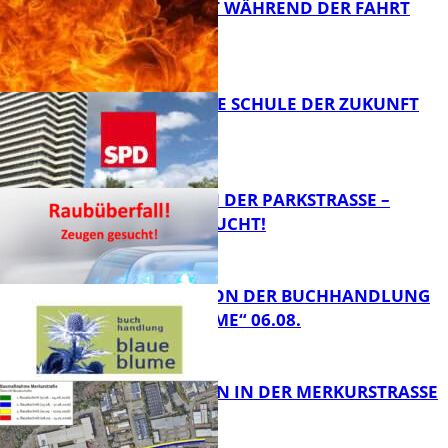
AUTO FÄNGT WÄHREND DER FAHRT
FEUER
FB News
WIE SIEHT DIE SCHULE DER ZUKUNFT
AUS?
FB News
ÜBERFALL IN DER PARKSTRASSE – Z
EUGEN GESUCHT!
FB News
LESETIPPS VON DER BUCHHANDLUNG
„BLAUE BLUME“ 06.08.
FB News
BAUARBEITEN IN DER MERKURSTRASSE
FB Kultur