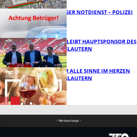
FRAGWÜRDIGER NOTDIENST – POLIZEI
WARNT
FB News
NOVOLINE BLEIBT HAUPTSPONSOR DES
1. FC KAISERSLAUTERN
FB News
GENÜSSE FÜR ALLE SINNE IM HERZEN
VON KAISERSLAUTERN
FB News
FB Kultur
- Werbeanzeige -