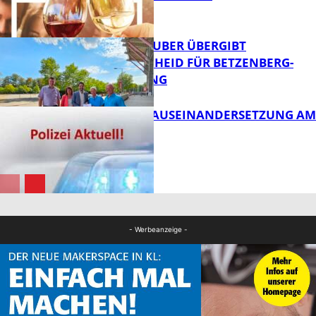
FB News
MINISTER TEUBER ÜBERGIBT
FÖRDERBESCHEID FÜR BETZENBERG-
ENTWICKLUNG
FB Kultur
HANDFESTE AUSEINANDERSETZUNG AM
PFAFFPLATZ
FB News
FB News
- Werbeanzeige -