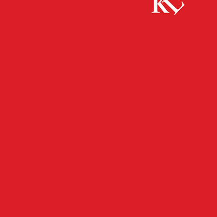
Start
FB News
Übergabe VR-Mobil Kinderbus an die
„Stadtparkminis“