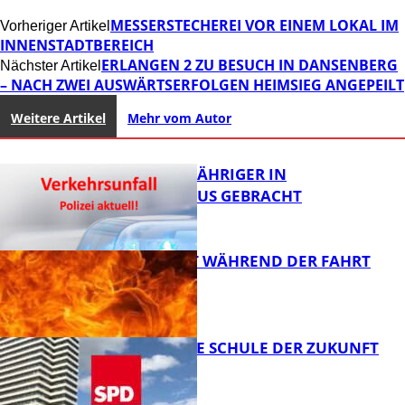
MESSERSTECHEREI VOR EINEM LOKAL IM
Vorheriger Artikel
INNENSTADTBEREICH
ERLANGEN 2 ZU BESUCH IN DANSENBERG
Nächster Artikel
– NACH ZWEI AUSWÄRTSERFOLGEN HEIMSIEG ANGEPEILT
Weitere Artikel
Mehr vom Autor
UNFALL: 58-JÄHRIGER IN
KRANKENHAUS GEBRACHT
AUTO FÄNGT WÄHREND DER FAHRT
FEUER
FB News
WIE SIEHT DIE SCHULE DER ZUKUNFT
AUS?
FB News