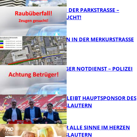
ÜBERFALL IN DER PARKSTRASSE – Z
EUGEN GESUCHT!
FB News
BAUARBEITEN IN DER MERKURSTRASSE
FB News
FRAGWÜRDIGER NOTDIENST – POLIZEI
WARNT
FB News
NOVOLINE BLEIBT HAUPTSPONSOR DES
1. FC KAISERSLAUTERN
FB News
GENÜSSE FÜR ALLE SINNE IM HERZEN
VON KAISERSLAUTERN