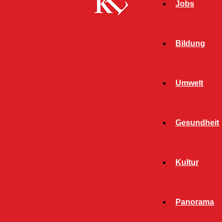
Jobs
Bildung
Umwelt
Gesundheit
Start
FB Kultur
TIM zeigt „Wie die Buchstaben entstanden“ –
Kultur
Am 07. September in der...
FB KULTUR
FB NEWS
Panorama
KULTUR
TWITTER KULTUR