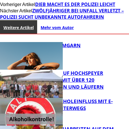
DIEB MACHT ES DER POLIZEI LEICHT
Vorheriger Artikel
ZWÖLFJÄHRIGER BEI UNFALL VERLETZT –
Nächster Artikel
POLIZEI SUCHT UNBEKANNTE AUTOFAHRERIN
Weitere Artikel
Mehr vom Autor
SOFFIE, KAMMGARN
31. KERWELAUF HOCHSPEYER
BEGEISTERT MIT ÜBER 120
LÄUFERINNEN UND LÄUFERN
FB Kultur
UNTER ALKOHOLEINFLUSS MIT E-
SCOOTER UNTERWEGS
FB News
STRASSENBAUARBEITEN AUF DEM B