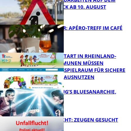
ÄNNJERRÜCK AB 10. AUGUST
FB News
HOT SUMMER: APÉRO-TREFF IM CAFÉ
LUMA
FB News
ZUM SCHULSTART IN RHEINLAND-
PFALZ: KOMMUNEN MÜSSEN
HANDLUNGSSPIELRAUM FÜR SICHERE
FB Kultur
SCHULWEGE AUSNUTZEN
THOMAS BLUG’S BLUESANARCHIE,
KAMMGARN
FB News
UNFALLFLUCHT: ZEUGEN GESUCHT