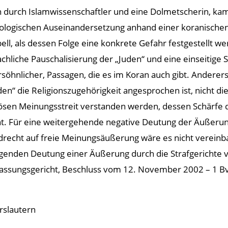
en durch Islamwissenschaftler und eine Dolmetscherin, ka
eologischen Auseinandersetzung anhand einer koranische
ell, als dessen Folge eine konkrete Gefahr festgestellt 
chliche Pauschalisierung der „Juden“ und eine einseitige 
rsöhnlicher, Passagen, die es im Koran auch gibt. Andere
n“ die Religionszugehörigkeit angesprochen ist, nicht di
giösen Meinungsstreit verstanden werden, dessen Schärfe
. Für eine weitergehende negative Deutung der Äußerung 
ndrecht auf freie Meinungsäußerung wäre es nicht verei
enden Deutung einer Äußerung durch die Strafgerichte ve
fassungsgericht, Beschluss vom 12. November 2002 – 1 Bv
rslautern