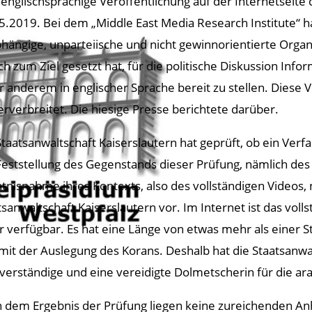
 englischsprachige Veröffentlichung auf der Internetseite
5.2019. Bei dem „Middle East Media Research Institute“ 
hängige, unparteiische und nicht gewinnorientierte Organi
ich zum Ziel gesetzt hat, für die politische Diskussion I
r anderem in englischer Sprache bereit zu stellen. Diese 
erverbreitet. Die hiesige Presse berichtete darüber.
Staatsanwaltschaft Kaiserslautern hat geprüft, ob ein Verf
Feststellung des Gegenstands dieser Prüfung, nämlich des
tnisnahme ihres Kontexts, also des vollständigen Videos, n
tsanwaltschaft Kaiserslautern vor. Im Internet ist das voll
 verfügbar. Es hat eine Länge von etwas mehr als einer St
 mit der Auslegung des Korans. Deshalb hat die Staatsanwa
verständige und eine vereidigte Dolmetscherin für die a
 dem Ergebnis der Prüfung liegen keine zureichenden Anh