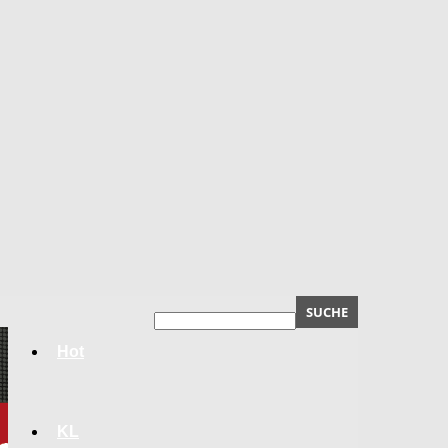
Hot
KL