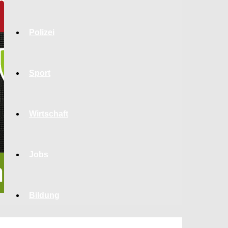
Polizei
Sport
Wirtschaft
Jobs
Bildung