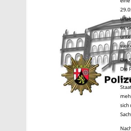
eine
29.0
unab
es s
unte
weit
Die 
Die 
Kenn
Staa
mehr
sich
Sach
Nach