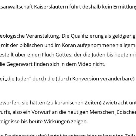
tsanwaltschaft Kaiserslautern führt deshalb kein Ermittlu
eologische Veranstaltung. Die Qualifizierung als geldgieri
 mit der biblischen und im Koran aufgenommenen allgem
tellt über einen Fluch Gottes, der die Juden bis heute m
e Gegenwart finden sich in dem Video nicht.
 „die Juden“ durch die (durch Konversion veränderbare) Re
eworfen, sie hätten (zu koranischen Zeiten) Zwietracht u
rfs, also ein Vorwurf an die heutigen Menschen jüdischer 
reignisse bis heute Wirkungen zeigen.
Strafgesetzbuchs) lautet in seinem hier relevanten Teil w