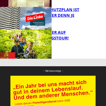
EIN HITZESCHUTZPLAN IST
NOTWENDIGER DENN JE
FB Gesundheit
MIT DEM JÄGER AUF
ENTDECKUNGSTOUR!
FB News
FB News
- Werbeanzeige -