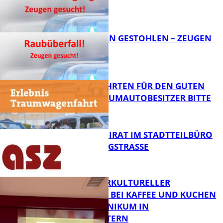
FB News
TEURE KETTEN GESTOHLEN – ZEUGEN
GESUCHT!
FB News
SPENDENFAHRTEN FÜR DEN GUTEN
ZWECK – TRAUMAUTOBESITZER BITTE
MELDEN!
FB News
SENIORENBEIRAT IM STADTTEILBÜRO
IN DER KÖNIGSTRASSE
FB News
NEUER INTERKULTURELLER
TREFFPUNKT BEI KAFFEE UND KUCHEN
IM PFALZKLINIKUM IN
FB News
KAISERSLAUTERN