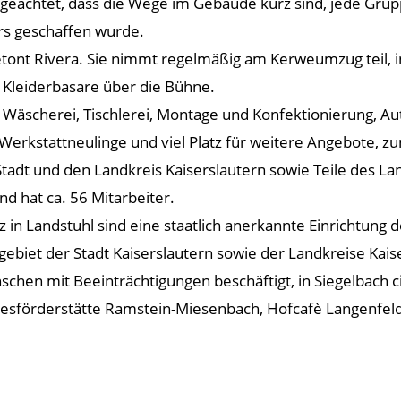
eachtet, dass die Wege im Gebäude kurz sind, jede Grup
rs geschaffen wurde.
“, betont Rivera. Sie nimmt regelmäßig am Kerweumzug teil
 Kleiderbasare über die Bühne.
e Wäscherei, Tischlerei, Montage und Konfektionierung, 
rkstattneulinge und viel Platz für weitere Angebote, zum
tadt und den Landkreis Kaiserslautern sowie Teile des Land
 hat ca. 56 Mitarbeiter.
in Landstuhl sind eine staatlich anerkannte Einrichtung d
biet der Stadt Kaiserslautern sowie der Landkreise Kaise
hen mit Beeinträchtigungen beschäftigt, in Siegelbach ci
esförderstätte Ramstein-Miesenbach, Hofcafè Langenfelde