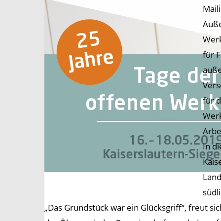
Mail
Auße
Werk
für 
auße
Vers
für 
Werk
Arbe
In d
Kais
Land
südl
„Das Grundstück war ein Glücksgriff“, freut si