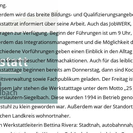
ing.
rdem wird das breite Bildungs- und Qualifizierungsangebo
stattrat informiert über seine Arbeit. Auch das JobWERK, d
Fragen zur Verfügung. Beginn der Führungen ist um 9 Uhr
rdem das Integrationsmanagement und die Möglichkeit de
chiedene Vorführungen geben einen Einblick in den Alltag
die kleinen Besucher Mitmachaktionen. Auch für das leibli
statttage beginnen bereits am Donnerstag, dann sind K
itsverwaltung sowie Fachpublikum geladen. Der Freitag is
iesem Jahr stehen die Werkstatttage unter dem Motto „25 
erslautern-Siegelbach. Diese wurden 1994 in Betrieb gen
stuhl zu klein geworden war. Außerdem war der Standort
ichen Landkreis wohnortnaher.
ch Werkstattleiterin Bettina Rivera: Stadtnah, autobahnnah