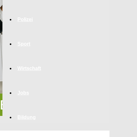
Polizei
Sport
Wirtschaft
Jobs
Bildung