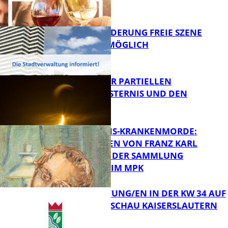
FB Kultur
PROJEKTFÖRDERUNG FREIE SZENE
WEITERHIN MÖGLICH
FB Kultur
VORTRAG ZUR PARTIELLEN
SONNENFINSTERNIS UND DEN
PERSEIDEN
FB Kultur
OPFER DER NS-KRANKENMORDE:
ZEICHNUNGEN VON FRANZ KARL
BÜHLER AUS DER SAMMLUNG
Bildung
PRINZHORN IM MPK
VERANSTALTUNG/EN IN DER KW 34 AUF
DER GARTENSCHAU KAISERSLAUTERN
FB Kultur