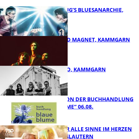
THOMAS BLUG’S BLUESANARCHIE,
KAMMGARN
DIRTY SOUND MAGNET, KAMMGARN
FB Kultur
ROSE TATTOO, KAMMGARN
FB Kultur
LESETIPPS VON DER BUCHHANDLUNG
„BLAUE BLUME“ 06.08.
FB Kultur
GENÜSSE FÜR ALLE SINNE IM HERZEN
VON KAISERSLAUTERN