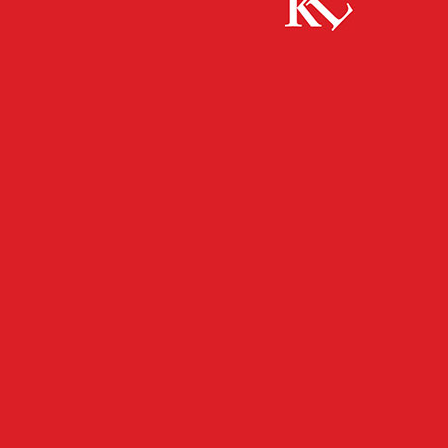
Start
FB Kultur
Konzerte der Stadt: Geheimnisse und
Leidenschaft am 21.03.
FB KULTUR
KULTUR
TWITTER KULTUR