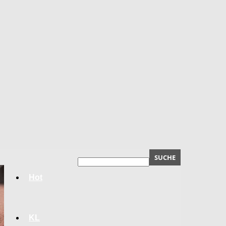
Hot
KL