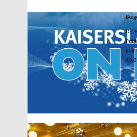
Beig
Die 
Publ
Joac
40.0