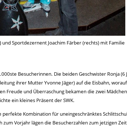
 und Sportdezernent Joachim Färber (rechts) mit Familie
0ste Besucherinnen. Die beiden Geschwister Ronja (6 Jah
itung ihrer Mutter Yvonne Jäger) auf die Eisbahn, worauf
ßen Freude und Überraschung bekamen die zwei Mädchen 
chte ein kleines Präsent der SWK.
ie perfekte Kombination für uneingeschränktes Schlittschu
ch zum Vorjahr lägen die Besucherzahlen zum jetzigen Ze