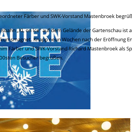
eordneter Färber und SWK-Vorstand Mastenbroek begrü
Eisbahn „KL on Ice“ auf dem Gelände der Gartenschau ist au
ikumsmagnet. Knapp neun Wochen nach der Eröffnung E
him Färber und SWK-Vorstand Richard Mastenbroek als Sp
00sten Besucher begrüßen.