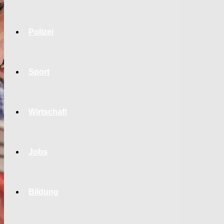
Polizei
Sport
Wirtschaft
Jobs
Bildung