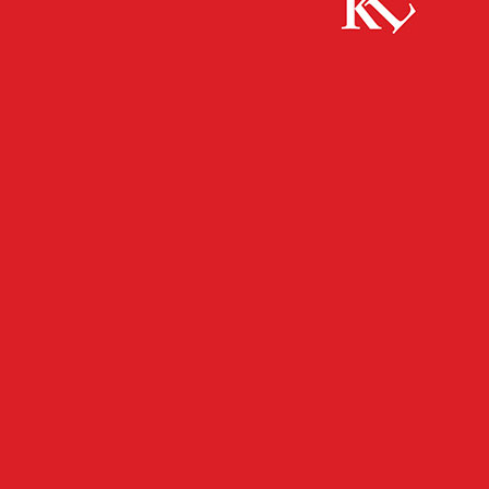
Start
FB News
Kennzeichen-Diebe am Messeplatz
FB NEWS
POLIZEI
TWITTER NEWS