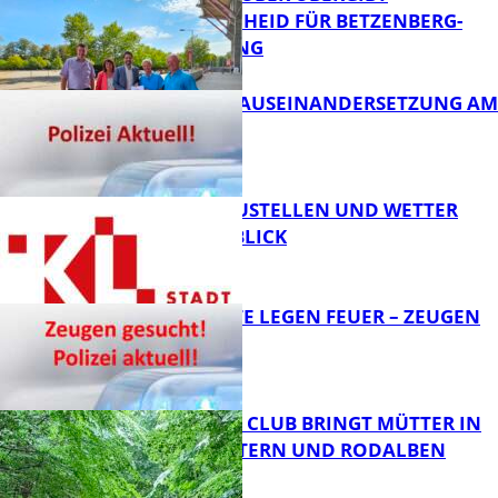
FÖRDERBESCHEID FÜR BETZENBERG-
ENTWICKLUNG
FB Kultur
HANDFESTE AUSEINANDERSETZUNG AM
PFAFFPLATZ
FB News
PARKEN, BAUSTELLEN UND WETTER
DIGITAL IM BLICK
FB News
UNBEKANNTE LEGEN FEUER – ZEUGEN
GESUCHT!
FB News
NEUER MOM CLUB BRINGT MÜTTER IN
KAISERSLAUTERN UND RODALBEN
ZUSAMMEN
FB News