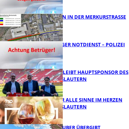
BAUARBEITEN IN DER MERKURSTRASSE
FB News
FRAGWÜRDIGER NOTDIENST – POLIZEI
WARNT
FB News
NOVOLINE BLEIBT HAUPTSPONSOR DES
1. FC KAISERSLAUTERN
FB News
GENÜSSE FÜR ALLE SINNE IM HERZEN
VON KAISERSLAUTERN
FB News
MINISTER TEUBER ÜBERGIBT