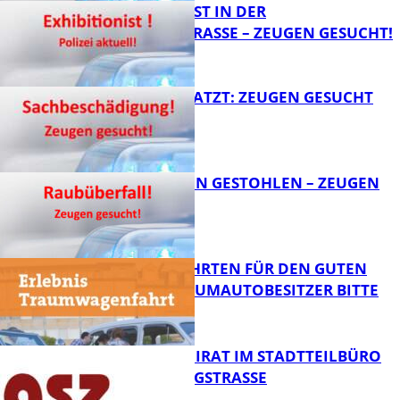
EXHIBITIONIST IN DER
VELMANNSTRASSE – ZEUGEN GESUCHT!
FB News
AUTO ZERKRATZT: ZEUGEN GESUCHT
FB News
TEURE KETTEN GESTOHLEN – ZEUGEN
GESUCHT!
FB News
SPENDENFAHRTEN FÜR DEN GUTEN
ZWECK – TRAUMAUTOBESITZER BITTE
MELDEN!
FB News
SENIORENBEIRAT IM STADTTEILBÜRO
IN DER KÖNIGSTRASSE