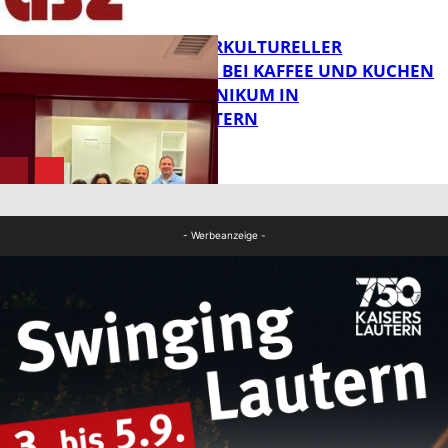
FB News
NEUER INTERKULTURELLER
TREFFPUNKT BEI KAFFEE UND KUCHEN
IM PFALZKLINIKUM IN
FB News
KAISERSLAUTERN
FB Gesundheit
- Werbeanzeige -