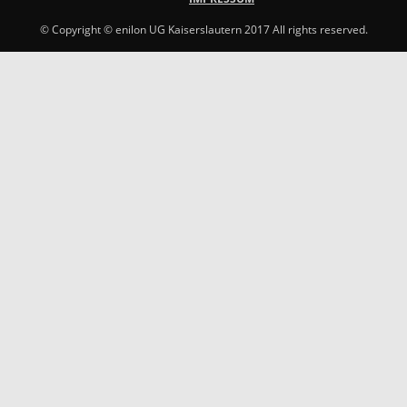
© Copyright © enilon UG Kaiserslautern 2017 All rights reserved.