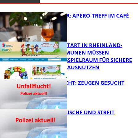
HOT SUMMER: APÉRO-TREFF IM CAFÉ
LUMA
ZUM SCHULSTART IN RHEINLAND-
PFALZ: KOMMUNEN MÜSSEN
HANDLUNGSSPIELRAUM FÜR SICHERE
FB Kultur
SCHULWEGE AUSNUTZEN
UNFALLFLUCHT: ZEUGEN GESUCHT
FB News
KNALLGERÄUSCHE UND STREIT
FB News