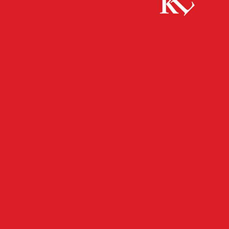
Start
FB News
1.FCK: Sascha Hildmann wird neuer FCK-
Cheftrainer
FB NEWS
SPORT
TOP NEWS
TWITTER NEWS