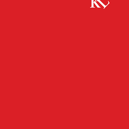
Start
FB News
Nunziato Sergi als ein Kursleiter von 10.000 in
Rheinland-Pfalz für bemerkenswert lange...