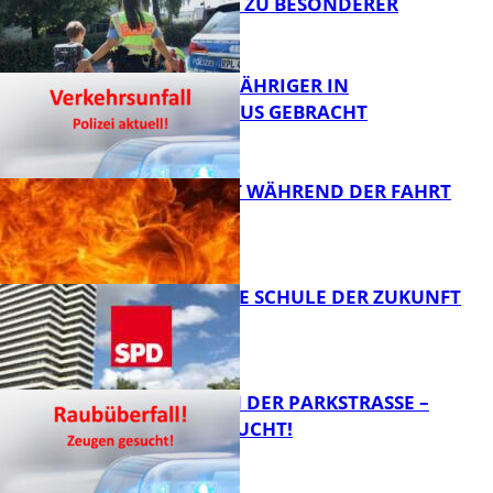
SCHULSTART ZU BESONDERER
VORSICHT
FB News
UNFALL: 58-JÄHRIGER IN
KRANKENHAUS GEBRACHT
FB News
AUTO FÄNGT WÄHREND DER FAHRT
FEUER
FB News
WIE SIEHT DIE SCHULE DER ZUKUNFT
AUS?
FB News
ÜBERFALL IN DER PARKSTRASSE – Z
EUGEN GESUCHT!
FB News