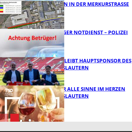
BAUARBEITEN IN DER MERKURSTRASSE
FB News
FRAGWÜRDIGER NOTDIENST – POLIZEI
WARNT
FB News
NOVOLINE BLEIBT HAUPTSPONSOR DES
1. FC KAISERSLAUTERN
FB News
GENÜSSE FÜR ALLE SINNE IM HERZEN
VON KAISERSLAUTERN
FB News