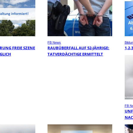
FB News
Bildu
RUNG FREIE SZENE
RAUBÜBERFALL AUF 52-JÄHRIGE:
1,2,
GLICH
TATVERDÄCHTIGE ERMITTELT
FB N
UNF
NAC