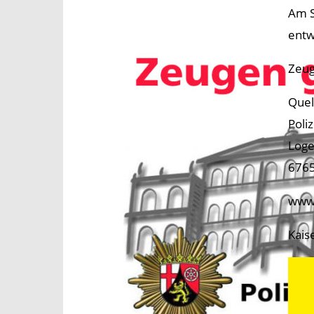
Am S
entw
Zeug
Quel
Poli
Loge
6765
www.
Kais