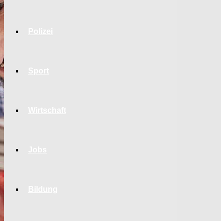
Polizei
Sport
Wirtschaft
Jobs
Bildung