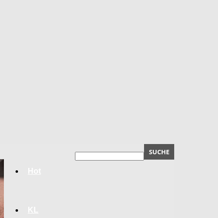
Hot
KL