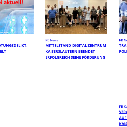
FB News
FB N
ÖTUNGSDELIKT:
MITTELSTAND-DIGITAL ZENTRUM
TRA
TELT
KAISERSLAUTERN BEENDET
POL
ERFOLGREICH SEINE FÖRDERUNG
FB Ku
VER
AUF
KAI