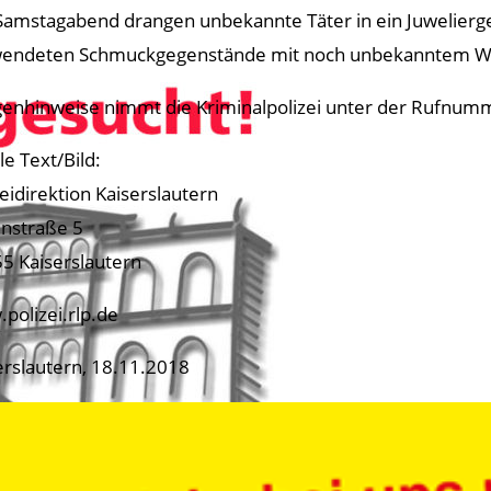
amstagabend drangen unbekannte Täter in ein Juwelierges
endeten Schmuckgegenstände mit noch unbekanntem W
enhinweise nimmt die Kriminalpolizei unter der Rufnumm
le Text/Bild:
zeidirektion Kaiserslautern
nstraße 5
5 Kaiserslautern
polizei.rlp.de
erslautern, 18.11.2018