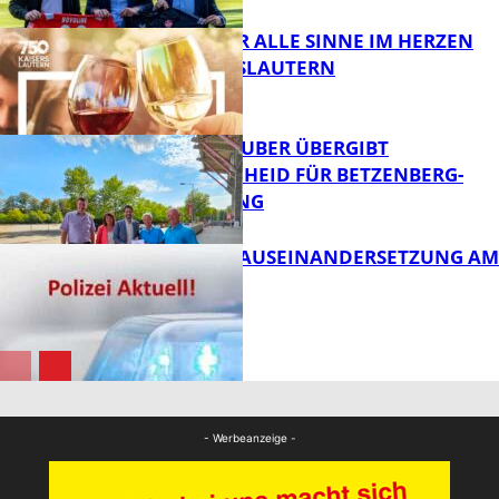
GENÜSSE FÜR ALLE SINNE IM HERZEN
VON KAISERSLAUTERN
FB News
MINISTER TEUBER ÜBERGIBT
FÖRDERBESCHEID FÜR BETZENBERG-
ENTWICKLUNG
FB Kultur
HANDFESTE AUSEINANDERSETZUNG AM
PFAFFPLATZ
FB News
FB News
- Werbeanzeige -