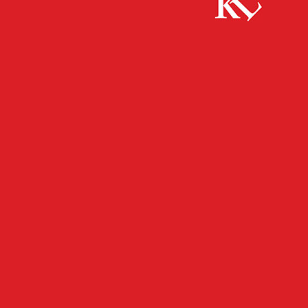
Start
FB News
Außenspiegel an fünf Pkw beschädigt
FB NEWS
POLIZEI
TWITTER NEWS