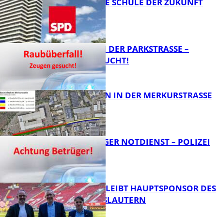
WIE SIEHT DIE SCHULE DER ZUKUNFT
AUS?
FB News
ÜBERFALL IN DER PARKSTRASSE – Z
EUGEN GESUCHT!
FB News
BAUARBEITEN IN DER MERKURSTRASSE
FB News
FRAGWÜRDIGER NOTDIENST – POLIZEI
WARNT
FB News
NOVOLINE BLEIBT HAUPTSPONSOR DES
1. FC KAISERSLAUTERN
FB News