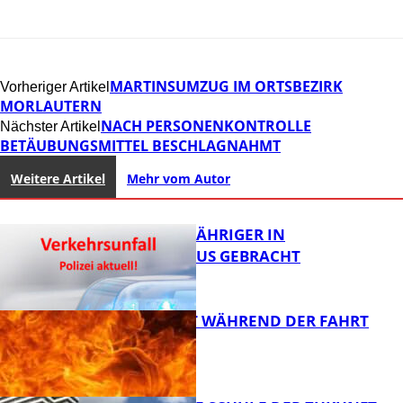
MARTINSUMZUG IM ORTSBEZIRK
Vorheriger Artikel
MORLAUTERN
NACH PERSONENKONTROLLE
Nächster Artikel
BETÄUBUNGSMITTEL BESCHLAGNAHMT
Weitere Artikel
Mehr vom Autor
UNFALL: 58-JÄHRIGER IN
KRANKENHAUS GEBRACHT
AUTO FÄNGT WÄHREND DER FAHRT
FEUER
FB News